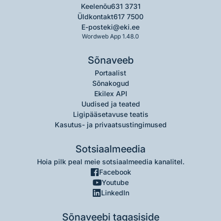
Keelenõu
631 3731
Üldkontakt
617 7500
E-post
eki@eki.ee
Wordweb App 1.48.0
Sõnaveeb
Portaalist
Sõnakogud
Ekilex API
Uudised ja teated
Ligipääsetavuse teatis
Kasutus- ja privaatsustingimused
Sotsiaalmeedia
Hoia pilk peal meie sotsiaalmeedia kanalitel.
Facebook
Youtube
LinkedIn
Sõnaveebi tagasiside