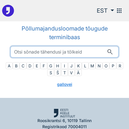
Otsingu juurde
apps
EST
Põllumajandusloomade tõugude
terminibaas
search
A
B
C
D
E
F
G
H
I
J
K
L
M
N
O
P
R
S
Š
T
V
Ä
gallovei
Roosikrantsi 6, 10119 Tallinn
Registrikood 70004011