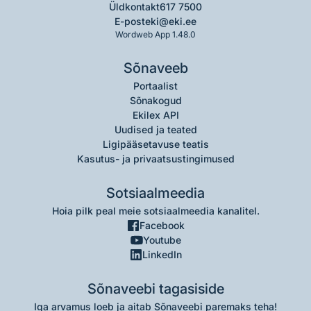
Üldkontakt
617 7500
E-post
eki@eki.ee
Wordweb App 1.48.0
Sõnaveeb
Portaalist
Sõnakogud
Ekilex API
Uudised ja teated
Ligipääsetavuse teatis
Kasutus- ja privaatsustingimused
Sotsiaalmeedia
Hoia pilk peal meie sotsiaalmeedia kanalitel.
Facebook
Youtube
LinkedIn
Sõnaveebi tagasiside
Iga arvamus loeb ja aitab Sõnaveebi paremaks teha!