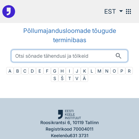
Otsingu juurde
apps
EST
Põllumajandusloomade tõugude
terminibaas
search
A
B
C
D
E
F
G
H
I
J
K
L
M
N
O
P
R
S
Š
T
V
Ä
Roosikrantsi 6, 10119 Tallinn
Registrikood 70004011
Keelenõu
631 3731