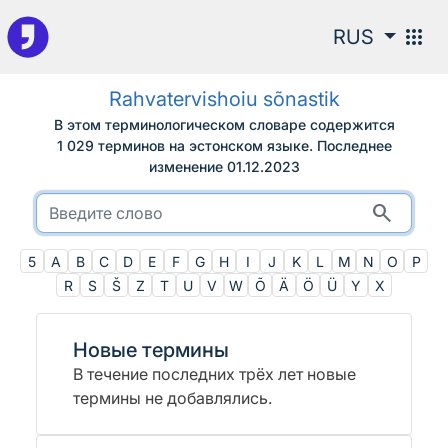
К поиску
apps
RUS
Rahvatervishoiu sõnastik
В этом терминологическом словаре содержится
1 029 терминов на эстонском языке.
Последнее
изменение
01.12.2023
search
5
A
B
C
D
E
F
G
H
I
J
K
L
M
N
O
P
R
S
Š
Z
T
U
V
W
Õ
Ä
Ö
Ü
Y
Χ
Новые термины
В течение последних трёх лет новые
термины не добавлялись.