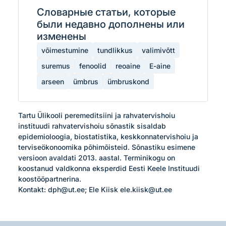
Словарные статьи, которые
были недавно дополнены или
изменены
võimestumine
tundlikkus
valimivõtt
suremus
fenoolid
reoaine
E-aine
arseen
ümbrus
ümbruskond
Tartu Ülikooli peremeditsiini ja rahvatervishoiu 
instituudi rahvatervishoiu sõnastik sisaldab 
epidemioloogia, biostatistika, keskkonnatervishoiu ja 
terviseökonoomika põhimõisteid. Sõnastiku esimene 
versioon avaldati 2013. aastal. Terminikogu on 
koostanud valdkonna eksperdid Eesti Keele Instituudi 
koostööpartnerina.

Kontakt: dph@ut.ee; Ele Kiisk ele.kiisk@ut.ee