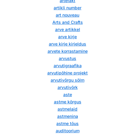
artefakt
artikli number
art nouveau
Arts and Crafts
arve artikkel
arve kirje
arve kirje kirjeldus
arvete korrastamine
arvustus
arvutigraafika
arvutipõhine projekt
arvutivõrgu sõlm
arvutivõrk
aste
astme kõrgus
astmelaid
astmenina
astme tõus
auditoorium