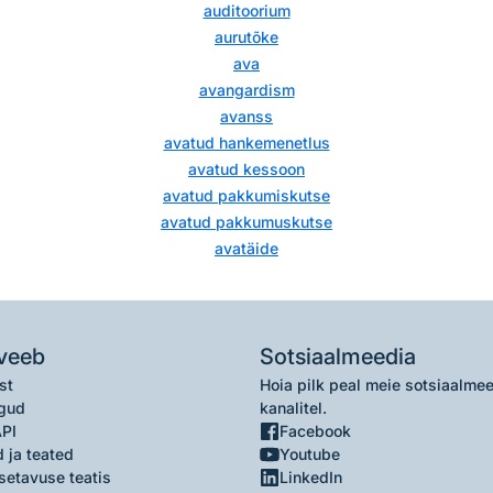
auditoorium
aurutõke
ava
avangardism
avanss
avatud hankemenetlus
avatud kessoon
avatud pakkumiskutse
avatud pakkumuskutse
avatäide
veeb
Sotsiaalmeedia
st
Hoia pilk peal meie sotsiaalme
gud
kanalitel.
API
Facebook
 ja teated
Youtube
setavuse teatis
LinkedIn