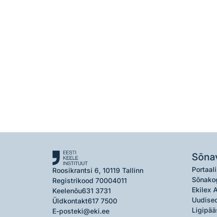
Sõna
Portaali
Roosikrantsi 6, 10119 Tallinn
Sõnako
Registrikood 70004011
Ekilex 
Keelenõu
631 3731
Uudised
Üldkontakt
617 7500
Ligipää
E-post
eki@eki.ee