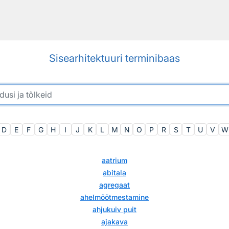
Sisearhitektuuri terminibaas
D
E
F
G
H
I
J
K
L
M
N
O
P
R
S
T
U
V
W
aatrium
abitala
agregaat
ahelmõõtmestamine
ahjukuiv puit
ajakava