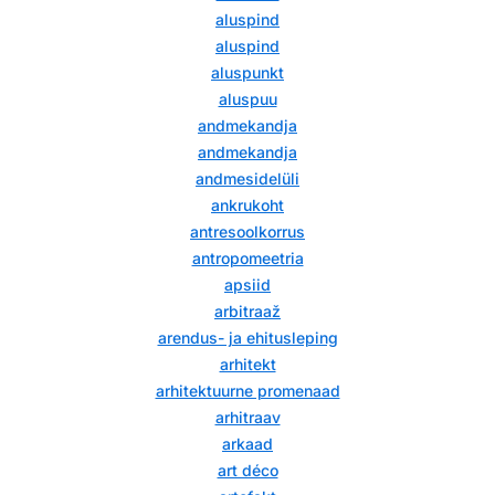
aluspind
aluspind
aluspunkt
aluspuu
andmekandja
andmekandja
andmesidelüli
ankrukoht
antresoolkorrus
antropomeetria
apsiid
arbitraaž
arendus- ja ehitusleping
arhitekt
arhitektuurne promenaad
arhitraav
arkaad
art déco