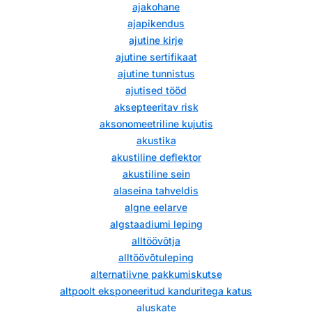
ajakohane
ajapikendus
ajutine kirje
ajutine sertifikaat
ajutine tunnistus
ajutised tööd
aksepteeritav risk
aksonomeetriline kujutis
akustika
akustiline deflektor
akustiline sein
alaseina tahveldis
algne eelarve
algstaadiumi leping
alltöövõtja
alltöövõtuleping
alternatiivne pakkumiskutse
altpoolt eksponeeritud kanduritega katus
aluskate