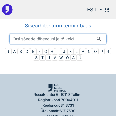
Otsingu juurde
apps
EST
Sisearhitektuuri terminibaas
search
(
A
B
D
E
F
G
H
I
J
K
L
M
N
O
P
R
S
T
U
V
W
Õ
Ä
Ü
Roosikrantsi 6, 10119 Tallinn
Registrikood 70004011
Keelenõu
631 3731
Üldkontakt
617 7500