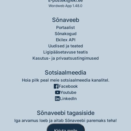
E-post
eki@eki.ee
Wordweb App 1.48.0
Sõnaveeb
Portaalist
Sõnakogud
Ekilex API
Uudised ja teated
Ligipääsetavuse teatis
Kasutus- ja privaatsustingimused
Sotsiaalmeedia
Hoia pilk peal meie sotsiaalmeedia kanalitel.
Facebook
Youtube
LinkedIn
Sõnaveebi tagasiside
Iga arvamus loeb ja aitab Sõnaveebi paremaks teha!
Kirjuta meile