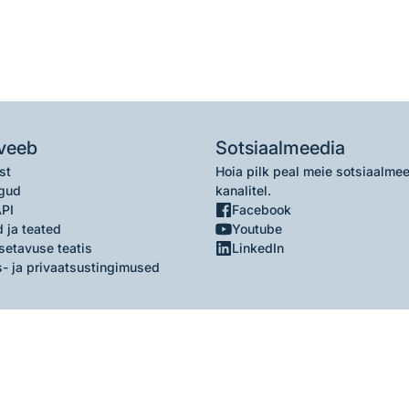
veeb
Sotsiaalmeedia
st
Hoia pilk peal meie sotsiaalme
gud
kanalitel.
API
Facebook
 ja teated
Youtube
setavuse teatis
LinkedIn
- ja privaatsustingimused