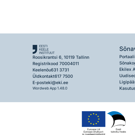
Sõna
Portaali
Roosikrantsi 6, 10119 Tallinn
Sõnako
Registrikood 70004011
Ekilex 
Keelenõu
631 3731
Uudised
Üldkontakt
617 7500
Ligipää
E-post
eki@eki.ee
Kasutus
Wordweb App 1.48.0