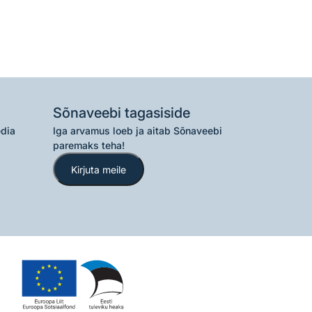
Sõnaveebi tagasiside
edia
Iga arvamus loeb ja aitab Sõnaveebi
paremaks teha!
Kirjuta meile