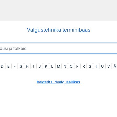
Valgustehnika terminibaas
D
E
F
G
H
I
J
K
L
M
N
O
P
R
S
T
U
V
Ä
bakteritsiidvalgusallikas