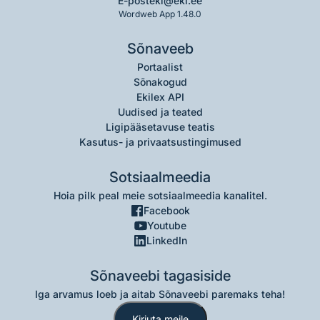
E-post
eki@eki.ee
Wordweb App 1.48.0
Sõnaveeb
Portaalist
Sõnakogud
Ekilex API
Uudised ja teated
Ligipääsetavuse teatis
Kasutus- ja privaatsustingimused
Sotsiaalmeedia
Hoia pilk peal meie sotsiaalmeedia kanalitel.
Facebook
Youtube
LinkedIn
Sõnaveebi tagasiside
Iga arvamus loeb ja aitab Sõnaveebi paremaks teha!
Kirjuta meile