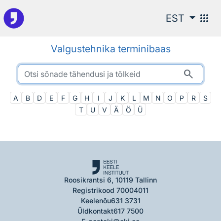
Otsingu juurde
apps
EST
Valgustehnika terminibaas
search
A
B
D
E
F
G
H
I
J
K
L
M
N
O
P
R
S
T
U
V
Ä
Ö
Ü
Roosikrantsi 6, 10119 Tallinn
Registrikood 70004011
Keelenõu
631 3731
Üldkontakt
617 7500