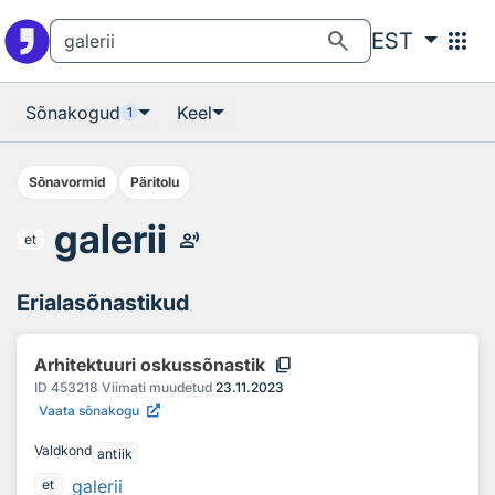
Otsingu juurde
Põhisisu juurde
search
apps
EST
Sõnakogud
Keel
1
Sõnavormid
Päritolu
galerii
record_voice_over
et
Erialasõnastikud
content_copy
Arhitektuuri oskussõnastik
ID
453218
Viimati muudetud
23.11.2023
Vaata sõnakogu
Valdkond
antiik
galerii
et