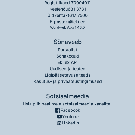
Registrikood 70004011
Keelenõu
631 3731
Üldkontakt
617 7500
E-post
eki@eki.ee
Wordweb App 1.48.0
Sõnaveeb
Portaalist
Sõnakogud
Ekilex API
Uudised ja teated
Ligipääsetavuse teatis
Kasutus- ja privaatsustingimused
Sotsiaalmeedia
Hoia pilk peal meie sotsiaalmeedia kanalitel.
Facebook
Youtube
LinkedIn