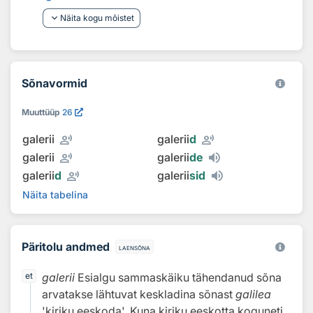
keyboard_arrow_down
Näita kogu mõistet
Sõnavormid
Muuttüüp
26
record_voice_over
record_voice_over
galerii
galerii
d
record_voice_over
galerii
galerii
de
record_voice_over
galerii
d
galerii
sid
Näita tabelina
Päritolu andmed
laensõna
galerii
Esialgu sammaskäiku tähendanud sõna
et
arvatakse lähtuvat keskladina sõnast
galilea
'kiriku eeskoda'. Kuna kiriku eeskotta koguneti