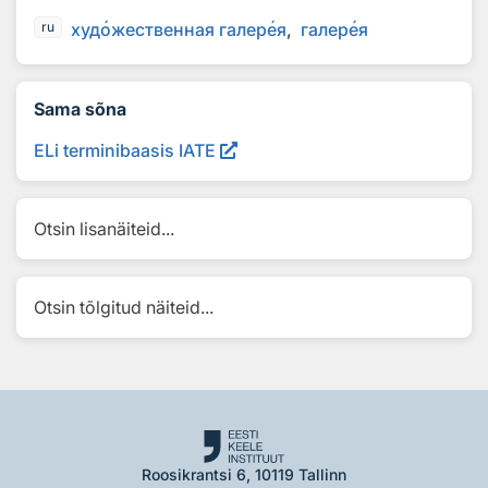
худ
о
жественная галер
е
я
галер
е
я
ru
Sama sõna
ELi terminibaasis IATE
Otsin lisanäiteid...
Otsin tõlgitud näiteid...
Roosikrantsi 6, 10119 Tallinn