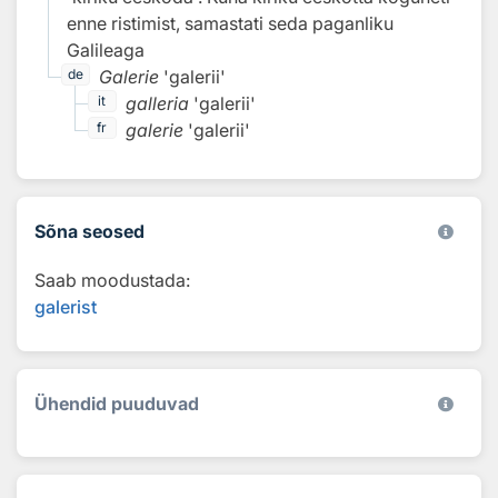
enne ristimist, samastati seda paganliku
Galileaga
Galerie
'galerii'
de
galleria
'galerii'
it
galerie
'galerii'
fr
Sõna seosed
Saab moodustada:
galerist
Ühendid puuduvad