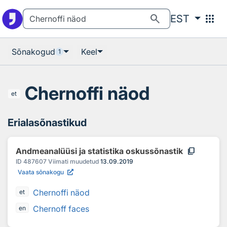
Otsingu juurde
Põhisisu juurde
search
apps
EST
Sõnakogud
Keel
1
Chernoffi näod
et
Erialasõnastikud
content_copy
Andmeanalüüsi ja statistika oskussõnastik
ID
487607
Viimati muudetud
13.09.2019
Vaata sõnakogu
Chernoffi näod
et
Chernoff faces
en