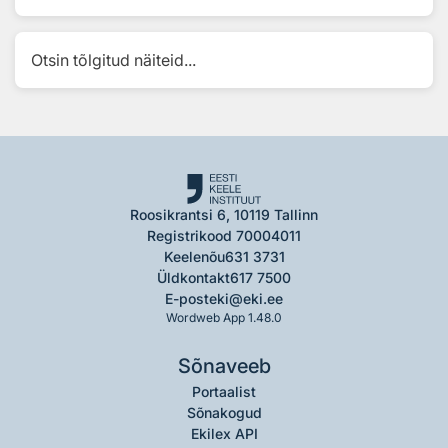
Otsin tõlgitud näiteid...
Roosikrantsi 6, 10119 Tallinn
Registrikood 70004011
Keelenõu
631 3731
Üldkontakt
617 7500
E-post
eki@eki.ee
Wordweb App 1.48.0
Sõnaveeb
Portaalist
Sõnakogud
Ekilex API