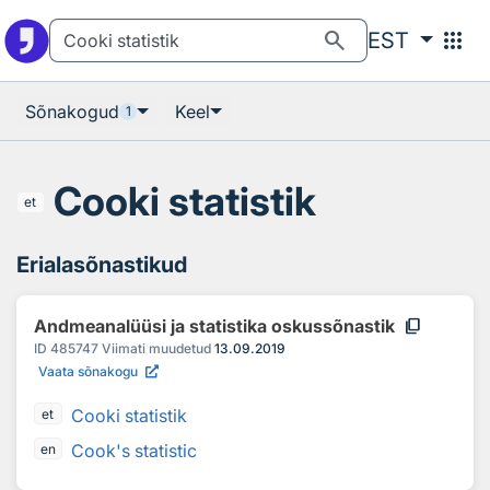
Otsingu juurde
Põhisisu juurde
search
apps
EST
Sõnakogud
Keel
1
Cooki statistik
et
Erialasõnastikud
content_copy
Andmeanalüüsi ja statistika oskussõnastik
ID
485747
Viimati muudetud
13.09.2019
Vaata sõnakogu
Cooki statistik
et
Cook's statistic
en