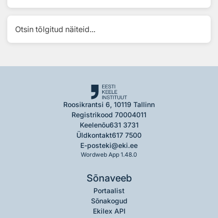
Otsin tõlgitud näiteid...
Roosikrantsi 6, 10119 Tallinn
Registrikood 70004011
Keelenõu
631 3731
Üldkontakt
617 7500
E-post
eki@eki.ee
Wordweb App 1.48.0
Sõnaveeb
Portaalist
Sõnakogud
Ekilex API