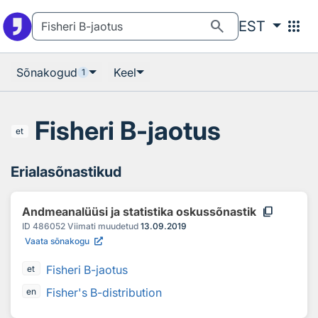
Otsingu juurde
Põhisisu juurde
search
apps
EST
Sõnakogud
Keel
1
Fisheri B-jaotus
et
Erialasõnastikud
content_copy
Andmeanalüüsi ja statistika oskussõnastik
ID
486052
Viimati muudetud
13.09.2019
Vaata sõnakogu
Fisheri B-jaotus
et
Fisher's B-distribution
en