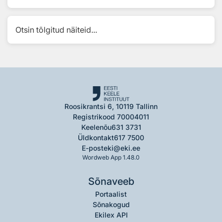
Otsin tõlgitud näiteid...
Roosikrantsi 6, 10119 Tallinn
Registrikood 70004011
Keelenõu
631 3731
Üldkontakt
617 7500
E-post
eki@eki.ee
Wordweb App 1.48.0
Sõnaveeb
Portaalist
Sõnakogud
Ekilex API