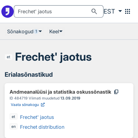
Otsingu juurde
Põhisisu juurde
search
apps
EST
Sõnakogud
Keel
1
Frechet' jaotus
et
Erialasõnastikud
content_copy
Andmeanalüüsi ja statistika oskussõnastik
ID
484719
Viimati muudetud
13.09.2019
Vaata sõnakogu
Frechet' jaotus
et
Frechet distribution
en