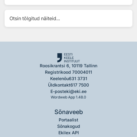
Otsin tõlgitud näiteid...
Roosikrantsi 6, 10119 Tallinn
Registrikood 70004011
Keelenõu
631 3731
Üldkontakt
617 7500
E-post
eki@eki.ee
Wordweb App 1.48.0
Sõnaveeb
Portaalist
Sõnakogud
Ekilex API