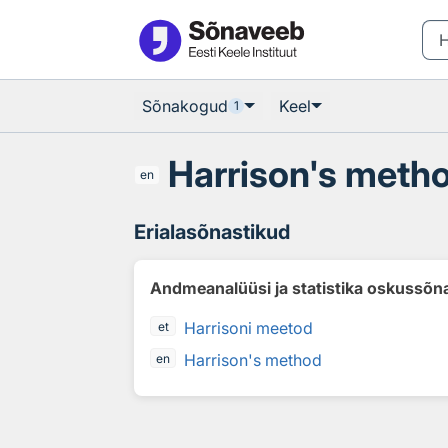
Otsingu juurde
Põhisisu juurde
Sõnakogud
Keel
1
Harrison's meth
en
Erialasõnastikud
Andmeanalüüsi ja statistika oskussõn
Harrisoni meetod
et
Harrison's method
en