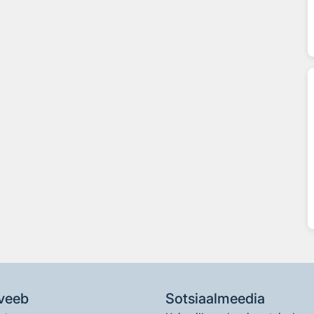
veeb
Sotsiaalmeedia