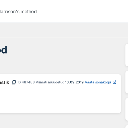
od
content_copy
astik
ID
487488
Viimati muudetud
13.09.2019
Vaata sõnakogu