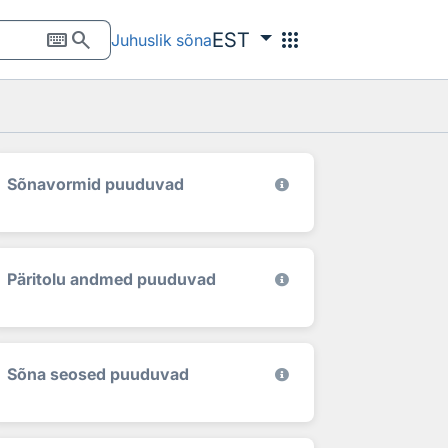
keyboard
search
apps
EST
Juhuslik sõna
Sõnavormid puuduvad
Päritolu andmed puuduvad
Sõna seosed puuduvad