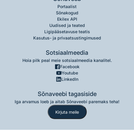
Portaalist
Sõnakogud
Ekilex API
Uudised ja teated
Ligipääsetavuse teatis
Kasutus- ja privaatsustingimused
Sotsiaalmeedia
Hoia pilk peal meie sotsiaalmeedia kanalitel.
Facebook
Youtube
LinkedIn
Sõnaveebi tagasiside
Iga arvamus loeb ja aitab Sõnaveebi paremaks teha!
Kirjuta meile