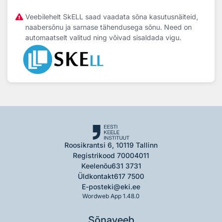
Veebilehelt SkELL saad vaadata sõna kasutusnäiteid,
naabersõnu ja sarnase tähendusega sõnu. Need on
automaatselt valitud ning võivad sisaldada vigu.
Roosikrantsi 6, 10119 Tallinn
Registrikood 70004011
Keelenõu
631 3731
Üldkontakt
617 7500
E-post
eki@eki.ee
Wordweb App 1.48.0
Sõnaveeb