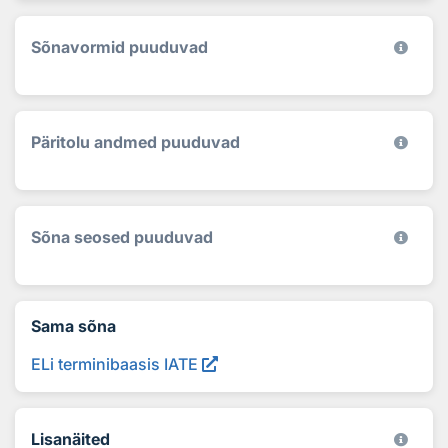
Sõnavormid puuduvad
Päritolu andmed puuduvad
Sõna seosed puuduvad
Sama sõna
ELi terminibaasis IATE
Lisanäited