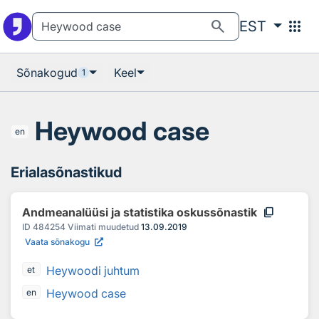
Otsingu juurde
Põhisisu juurde
search
apps
EST
Sõnakogud
Keel
1
Heywood case
en
Erialasõnastikud
content_copy
Andmeanalüüsi ja statistika oskussõnastik
ID
484254
Viimati muudetud
13.09.2019
Vaata sõnakogu
Heywoodi juhtum
et
Heywood case
en