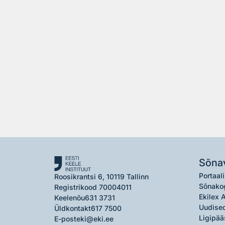
Sõna
Portaali
Roosikrantsi 6, 10119 Tallinn
Sõnako
Registrikood 70004011
Ekilex 
Keelenõu
631 3731
Uudised
Üldkontakt
617 7500
Ligipää
E-post
eki@eki.ee