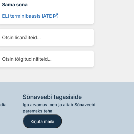
Sama sõna
ELi terminibaasis IATE
Otsin lisanäiteid...
Otsin tõlgitud näiteid...
Sõnaveebi tagasiside
edia
Iga arvamus loeb ja aitab Sõnaveebi
paremaks teha!
Kirjuta meile