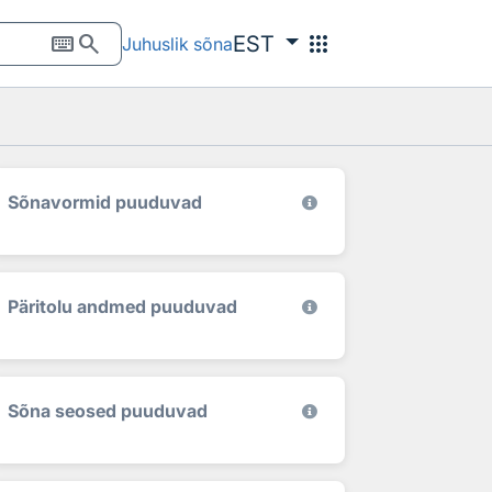
keyboard
search
apps
EST
Juhuslik sõna
Sõnavormid puuduvad
Päritolu andmed puuduvad
Sõna seosed puuduvad