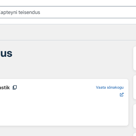
dus
content_copy
astik
Vaata sõnakogu