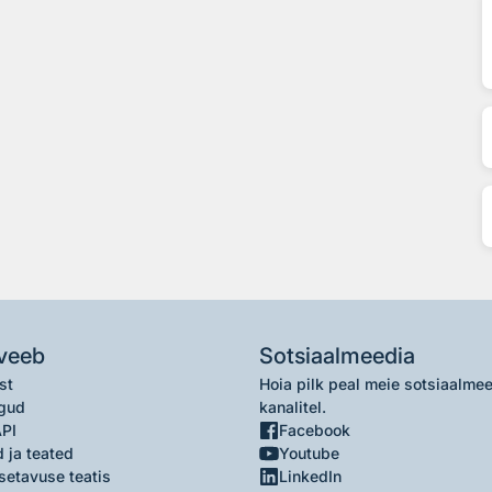
veeb
Sotsiaalmeedia
st
Hoia pilk peal meie sotsiaalme
gud
kanalitel.
API
Facebook
 ja teated
Youtube
setavuse teatis
LinkedIn