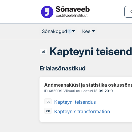
Otsingu juurde
Põhisisu juurde
Sõnakogud
Keel
1
Kapteyni teisen
et
Erialasõnastikud
Andmeanalüüsi ja statistika oskussõn
ID
485999
Viimati muudetud
13.09.2019
Kapteyni teisendus
et
Kapteyn's transformation
en