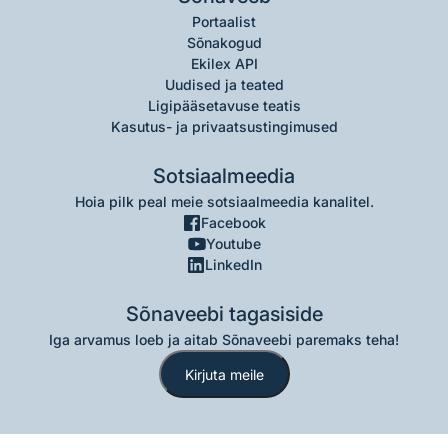
Portaalist
Sõnakogud
Ekilex API
Uudised ja teated
Ligipääsetavuse teatis
Kasutus- ja privaatsustingimused
Sotsiaalmeedia
Hoia pilk peal meie sotsiaalmeedia kanalitel.
Facebook
Youtube
LinkedIn
Sõnaveebi tagasiside
Iga arvamus loeb ja aitab Sõnaveebi paremaks teha!
Kirjuta meile