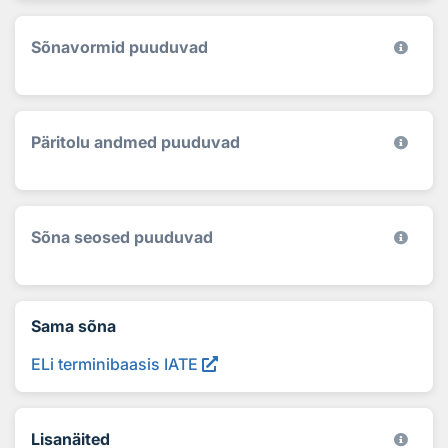
Sõnavormid puuduvad
Päritolu andmed puuduvad
Sõna seosed puuduvad
Sama sõna
ELi terminibaasis IATE
Lisanäited