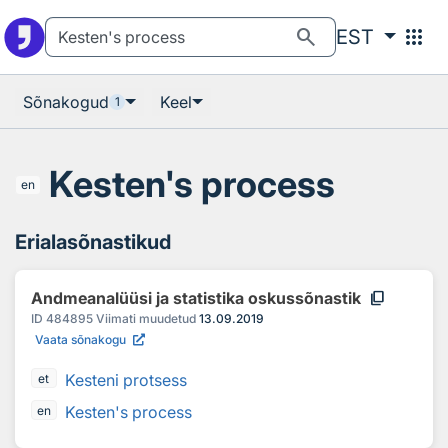
Otsingu juurde
Põhisisu juurde
search
apps
EST
Sõnakogud
Keel
1
Kesten's process
en
Erialasõnastikud
content_copy
Andmeanalüüsi ja statistika oskussõnastik
ID
484895
Viimati muudetud
13.09.2019
Vaata sõnakogu
Kesteni protsess
et
Kesten's process
en