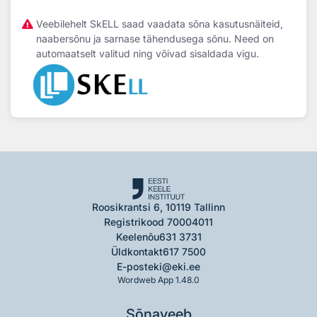
Veebilehelt SkELL saad vaadata sõna kasutusnäiteid,
naabersõnu ja sarnase tähendusega sõnu. Need on
automaatselt valitud ning võivad sisaldada vigu.
Roosikrantsi 6, 10119 Tallinn
Registrikood 70004011
Keelenõu
631 3731
Üldkontakt
617 7500
E-post
eki@eki.ee
Wordweb App 1.48.0
Sõnaveeb