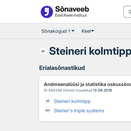
Otsingu juurde
Põhisisu juurde
Sõnakogud
Keel
1
Steineri kolmtip
et
Erialasõnastikud
Andmeanalüüsi ja statistika oskussõn
ID
486358
Viimati muudetud
13.09.2019
Steineri kolmtipp
et
Steiner's triple systems
en