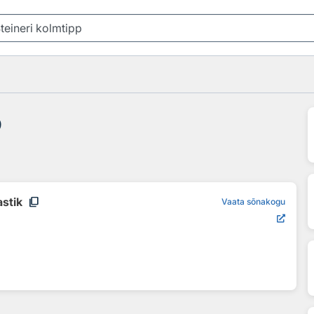
p
content_copy
astik
Vaata sõnakogu