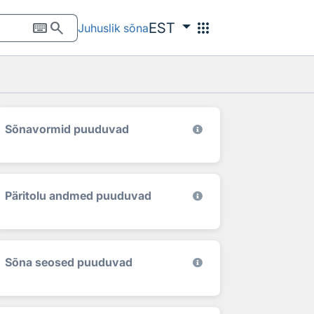
keyboard
search
apps
EST
Juhuslik sõna
Sõnavormid puuduvad
Päritolu andmed puuduvad
Sõna seosed puuduvad