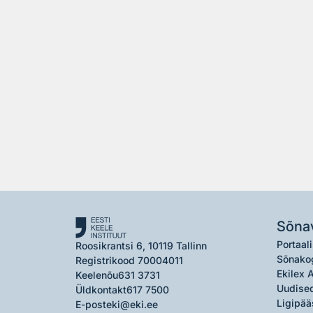
Sõna
Portaali
Roosikrantsi 6, 10119 Tallinn
Sõnako
Registrikood 70004011
Ekilex 
Keelenõu
631 3731
Uudised
Üldkontakt
617 7500
Ligipää
E-post
eki@eki.ee