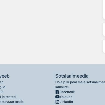
veeb
Sotsiaalmeedia
st
Hoia pilk peal meie sotsiaalme
gud
kanalitel.
API
Facebook
 ja teated
Youtube
setavuse teatis
LinkedIn