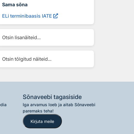
Sama sõna
ELi terminibaasis IATE
Otsin lisanäiteid...
Otsin tõlgitud näiteid...
Sõnaveebi tagasiside
edia
Iga arvamus loeb ja aitab Sõnaveebi
paremaks teha!
Kirjuta meile