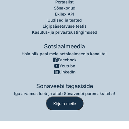
Portaalist
Sõnakogud
Ekilex API
Uudised ja teated
Ligipääsetavuse teatis
Kasutus- ja privaatsustingimused
Sotsiaalmeedia
Hoia pilk peal meie sotsiaalmeedia kanalitel.
Facebook
Youtube
LinkedIn
Sõnaveebi tagasiside
Iga arvamus loeb ja aitab Sõnaveebi paremaks teha!
Kirjuta meile