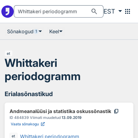
Otsingu juurde
Põhisisu juurde
search
apps
EST
Sõnakogud
Keel
1
et
Whittakeri
periodogramm
Erialasõnastikud
content_copy
Andmeanalüüsi ja statistika oskussõnastik
ID
484839
Viimati muudetud
13.09.2019
Vaata sõnakogu
Whittakeri periodogramm
et