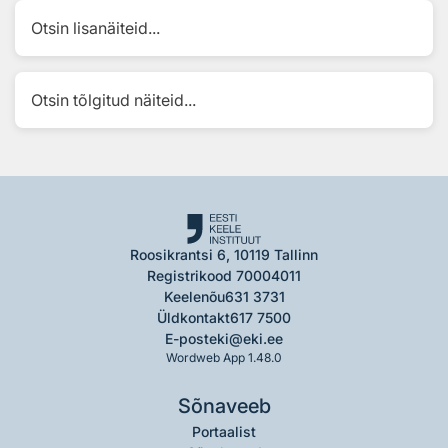
Otsin lisanäiteid...
Otsin tõlgitud näiteid...
Roosikrantsi 6, 10119 Tallinn
Registrikood 70004011
Keelenõu
631 3731
Üldkontakt
617 7500
E-post
eki@eki.ee
Wordweb App 1.48.0
Sõnaveeb
Portaalist