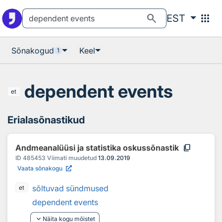
Otsingu juurde
Põhisisu juurde
search
apps
EST
Sõnakogud
Keel
1
dependent events
et
Erialasõnastikud
content_copy
Andmeanalüüsi ja statistika oskussõnastik
ID
485453
Viimati muudetud
13.09.2019
Vaata sõnakogu
sõltuvad sündmused
et
dependent events
keyboard_arrow_down
Näita kogu mõistet