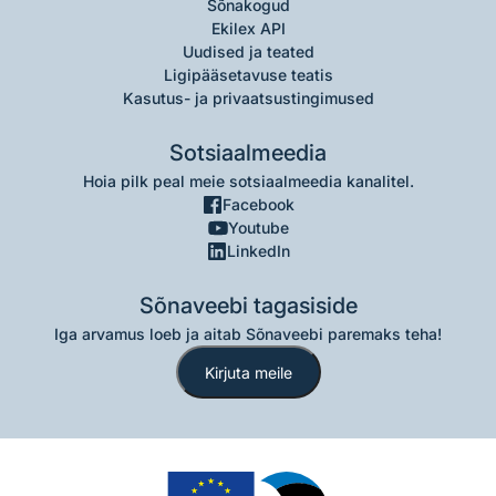
Sõnakogud
Ekilex API
Uudised ja teated
Ligipääsetavuse teatis
Kasutus- ja privaatsustingimused
Sotsiaalmeedia
Hoia pilk peal meie sotsiaalmeedia kanalitel.
Facebook
Youtube
LinkedIn
Sõnaveebi tagasiside
Iga arvamus loeb ja aitab Sõnaveebi paremaks teha!
Kirjuta meile