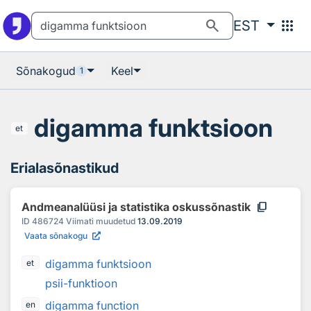
Otsingu juurde
Põhisisu juurde
search
apps
EST
Sõnakogud
Keel
1
digamma funktsioon
et
Erialasõnastikud
content_copy
Andmeanalüüsi ja statistika oskussõnastik
ID
486724
Viimati muudetud
13.09.2019
Vaata sõnakogu
digamma funktsioon
et
psii-funktioon
digamma function
en