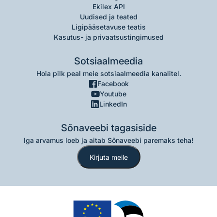
Ekilex API
Uudised ja teated
Ligipääsetavuse teatis
Kasutus- ja privaatsustingimused
Sotsiaalmeedia
Hoia pilk peal meie sotsiaalmeedia kanalitel.
Facebook
Youtube
LinkedIn
Sõnaveebi tagasiside
Iga arvamus loeb ja aitab Sõnaveebi paremaks teha!
Kirjuta meile