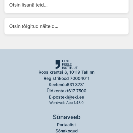
Otsin lisanäiteid...
Otsin tõlgitud näiteid...
Roosikrantsi 6, 10119 Tallinn
Registrikood 70004011
Keelenõu
631 3731
Üldkontakt
617 7500
E-post
eki@eki.ee
Wordweb App 1.48.0
Sõnaveeb
Portaalist
Sõnakogud