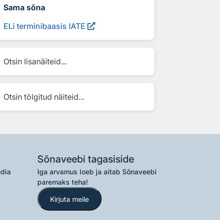
Sama sõna
ELi terminibaasis IATE
Otsin lisanäiteid...
Otsin tõlgitud näiteid...
Sõnaveebi tagasiside
edia
Iga arvamus loeb ja aitab Sõnaveebi
paremaks teha!
Kirjuta meile