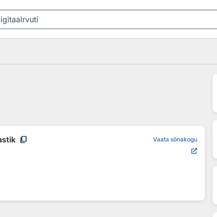
content_copy
astik
Vaata sõnakogu