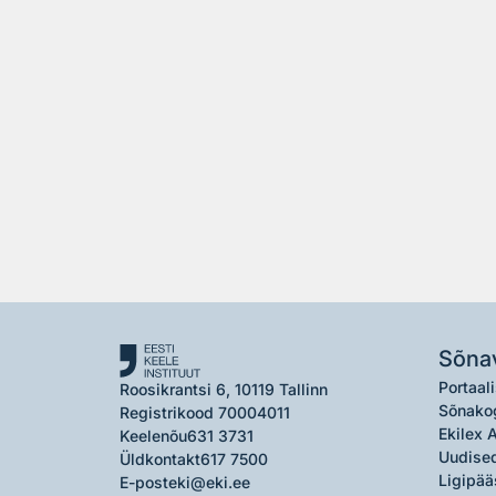
Sõna
Portaali
Roosikrantsi 6, 10119 Tallinn
Sõnako
Registrikood 70004011
Ekilex 
Keelenõu
631 3731
Uudised
Üldkontakt
617 7500
Ligipää
E-post
eki@eki.ee