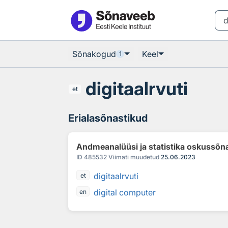
Otsingu juurde
Põhisisu juurde
Sõnakogud
Keel
1
digitaalrvuti
et
Erialasõnastikud
Andmeanalüüsi ja statistika oskussõn
ID
485532
Viimati muudetud
25.06.2023
digitaalrvuti
et
digital computer
en