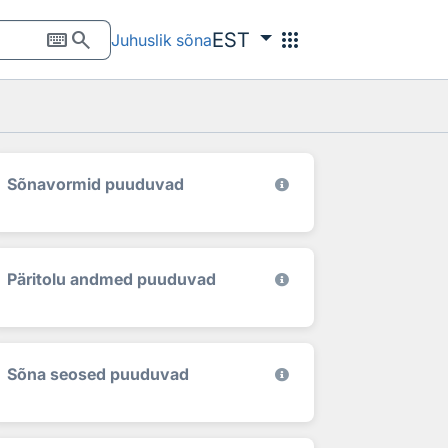
keyboard
search
apps
EST
Juhuslik sõna
Sõnavormid puuduvad
Päritolu andmed puuduvad
Sõna seosed puuduvad