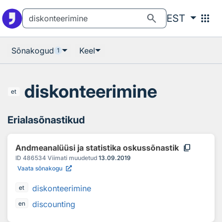
Otsingu juurde
Põhisisu juurde
search
apps
EST
Sõnakogud
Keel
1
diskonteerimine
et
Erialasõnastikud
content_copy
Andmeanalüüsi ja statistika oskussõnastik
ID
486534
Viimati muudetud
13.09.2019
Vaata sõnakogu
diskonteerimine
et
discounting
en