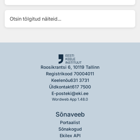
Otsin tõlgitud näiteid...
Roosikrantsi 6, 10119 Tallinn
Registrikood 70004011
Keelenõu
631 3731
Üldkontakt
617 7500
E-post
eki@eki.ee
Wordweb App 1.48.0
Sõnaveeb
Portaalist
Sõnakogud
Ekilex API