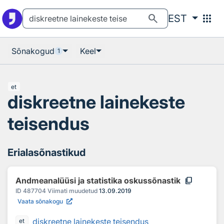
Otsingu juurde
Põhisisu juurde
search
apps
EST
Sõnakogud
Keel
1
et
diskreetne lainekeste
teisendus
Erialasõnastikud
content_copy
Andmeanalüüsi ja statistika oskussõnastik
ID
487704
Viimati muudetud
13.09.2019
Vaata sõnakogu
diskreetne lainekeste teisendus
et