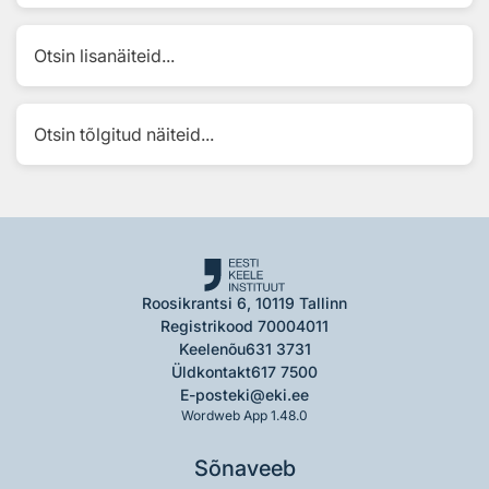
Otsin lisanäiteid...
Otsin tõlgitud näiteid...
Roosikrantsi 6, 10119 Tallinn
Registrikood 70004011
Keelenõu
631 3731
Üldkontakt
617 7500
E-post
eki@eki.ee
Wordweb App 1.48.0
Sõnaveeb