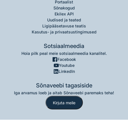
Portaalist
Sõnakogud
Ekilex API
Uudised ja teated
Ligipääsetavuse teatis
Kasutus- ja privaatsustingimused
Sotsiaalmeedia
Hoia pilk peal meie sotsiaalmeedia kanalitel.
Facebook
Youtube
LinkedIn
Sõnaveebi tagasiside
Iga arvamus loeb ja aitab Sõnaveebi paremaks teha!
Kirjuta meile