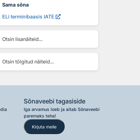
Sama sõna
ELi terminibaasis IATE
Otsin lisanäiteid...
Otsin tõlgitud näiteid...
Sõnaveebi tagasiside
edia
Iga arvamus loeb ja aitab Sõnaveebi
paremaks teha!
Kirjuta meile