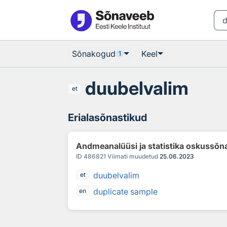
Otsingu juurde
Põhisisu juurde
Sõnakogud
Keel
1
duubelvalim
et
Erialasõnastikud
Andmeanalüüsi ja statistika oskussõn
ID
486821
Viimati muudetud
25.06.2023
duubelvalim
et
duplicate sample
en