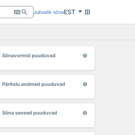
keyboard
search
apps
EST
Juhuslik sõna
Sõnavormid puuduvad
Päritolu andmed puuduvad
Sõna seosed puuduvad