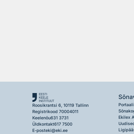
Sõna
Portaali
Roosikrantsi 6, 10119 Tallinn
Sõnako
Registrikood 70004011
Ekilex 
Keelenõu
631 3731
Uudised
Üldkontakt
617 7500
Ligipää
E-post
eki@eki.ee