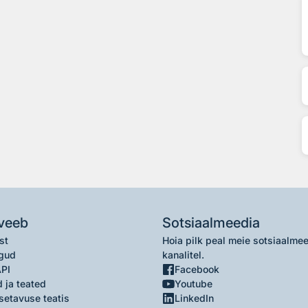
veeb
Sotsiaalmeedia
st
Hoia pilk peal meie sotsiaalme
gud
kanalitel.
API
Facebook
 ja teated
Youtube
setavuse teatis
LinkedIn