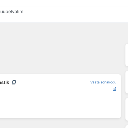
content_copy
astik
Vaata sõnakogu