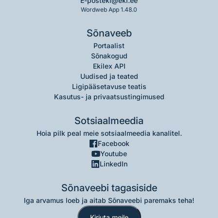
E-post
eki@eki.ee
Wordweb App 1.48.0
Sõnaveeb
Portaalist
Sõnakogud
Ekilex API
Uudised ja teated
Ligipääsetavuse teatis
Kasutus- ja privaatsustingimused
Sotsiaalmeedia
Hoia pilk peal meie sotsiaalmeedia kanalitel.
Facebook
Youtube
LinkedIn
Sõnaveebi tagasiside
Iga arvamus loeb ja aitab Sõnaveebi paremaks teha!
Kirjuta meile