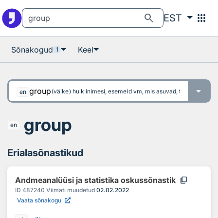
Otsingu juurde
Põhisisu juurde
search
apps
EST
Sõnakogud
Keel
1
group
(väike) hulk inimesi, esemeid vm, mis asuvad, tegutsevad 
en
group
en
Erialasõnastikud
content_copy
Andmeanalüüsi ja statistika oskussõnastik
ID
487240
Viimati muudetud
02.02.2022
Vaata sõnakogu