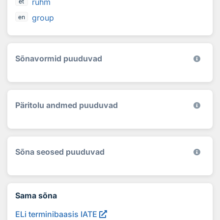
rühm
et
group
en
Sõnavormid puuduvad
Päritolu andmed puuduvad
Sõna seosed puuduvad
Sama sõna
ELi terminibaasis IATE