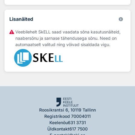
Lisanäited
Veebilehelt SkELL saad vaadata sõna kasutusnäiteid,
naabersõnu ja sarnase tähendusega sõnu. Need on
automaatselt valitud ning võivad sisaldada vigu.
Roosikrantsi 6, 10119 Tallinn
Registrikood 70004011
Keelenõu
631 3731
Üldkontakt
617 7500