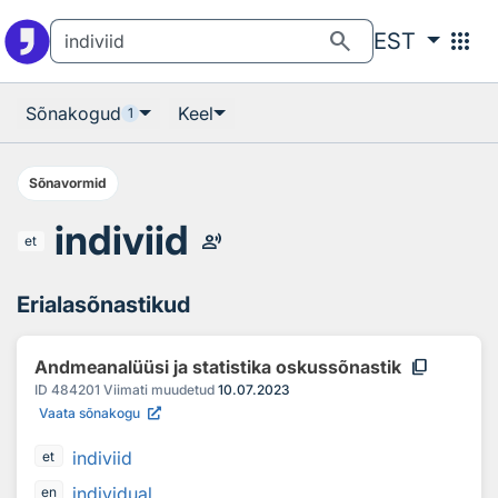
Otsingu juurde
Põhisisu juurde
search
apps
EST
Sõnakogud
Keel
1
Sõnavormid
indiviid
record_voice_over
et
Erialasõnastikud
content_copy
Andmeanalüüsi ja statistika oskussõnastik
ID
484201
Viimati muudetud
10.07.2023
Vaata sõnakogu
indiviid
et
individual
en