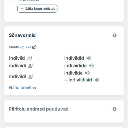
keyboard_arrow_down
Näita kogu mõistet
Sõnavormid
Muuttüüp
22e
record_voice_over
indiviid
indiviidi
d
record_voice_over
indiviidi
indiviidi
de
indiviide
record_voice_over
indiviidi
~
indiviidi
sid
Näita tabelina
Päritolu andmed puuduvad