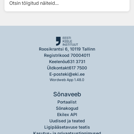
Otsin tõlgitud näiteid...
Roosikrantsi 6, 10119 Tallinn
Registrikood 70004011
Keelenõu
631 3731
Üldkontakt
617 7500
E-post
eki@eki.ee
Wordweb App 1.48.0
Sõnaveeb
Portaalist
Sõnakogud
Ekilex API
Uudised ja teated
Ligipääsetavuse teatis
Kasutus- ja privaatsustingimused