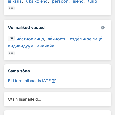
isiksus
üksikolend
persoon
isend
tüüp
Võimalikud vasted
ч
а
стное лиц
о
л
и
чность
отд
е
льное лиц
о
ru
индив
и
дуум
индив
и
д
Sama sõna
ELi terminibaasis IATE
Otsin lisanäiteid...