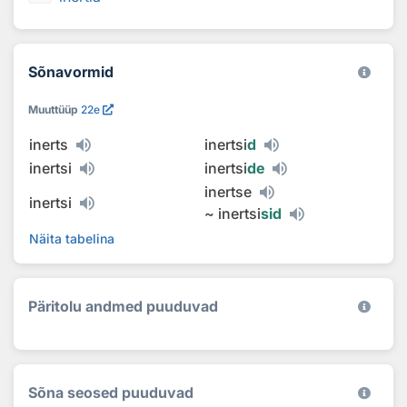
Sõnavormid
Muuttüüp
22e
inerts
inertsi
d
inertsi
inertsi
de
inertse
inertsi
~
inertsi
sid
Näita tabelina
Päritolu andmed puuduvad
Sõna seosed puuduvad