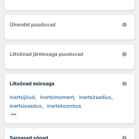
Ühendid puuduvad
Liitsõnad järelosaga puuduvad
Liitsõnad esiosaga
inertsijõud
inertsimoment
inertsiraadius
inertsiseadus
inertskoormus
Sarnased sõnad