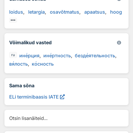
loidus
letargia
osavõtmatus
apaatsus
hoog
Võimalikud vasted
ин
е
рция
ин
е
ртность
безд
е
ятельность
ru
в
я
лость
к
о
сность
Sama sõna
ELi terminibaasis IATE
Otsin lisanäiteid...