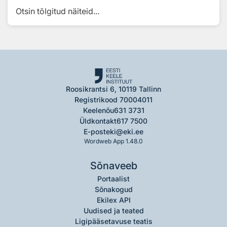
Otsin tõlgitud näiteid...
Roosikrantsi 6, 10119 Tallinn
Registrikood 70004011
Keelenõu
631 3731
Üldkontakt
617 7500
E-post
eki@eki.ee
Wordweb App 1.48.0
Sõnaveeb
Portaalist
Sõnakogud
Ekilex API
Uudised ja teated
Ligipääsetavuse teatis