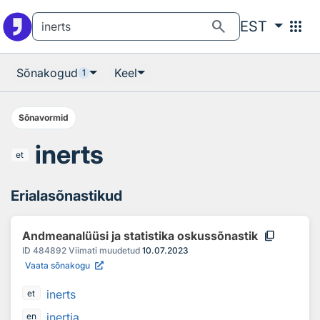
Otsingu juurde
Põhisisu juurde
search
apps
EST
Sõnakogud
Keel
1
Sõnavormid
inerts
et
Erialasõnastikud
content_copy
Andmeanalüüsi ja statistika oskussõnastik
ID
484892
Viimati muudetud
10.07.2023
Vaata sõnakogu
inerts
et
inertia
en