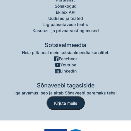
Sõnakogud
Ekilex API
Uudised ja teated
Ligipääsetavuse teatis
Kasutus- ja privaatsustingimused
Sotsiaalmeedia
Hoia pilk peal meie sotsiaalmeedia kanalitel.
Facebook
Youtube
LinkedIn
Sõnaveebi tagasiside
Iga arvamus loeb ja aitab Sõnaveebi paremaks teha!
Kirjuta meile