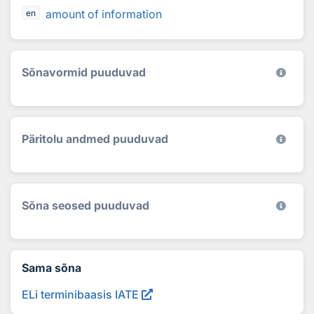
amount of information
en
Sõnavormid puuduvad
Päritolu andmed puuduvad
Sõna seosed puuduvad
Sama sõna
ELi terminibaasis IATE