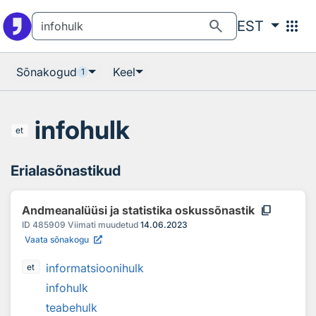
Otsingu juurde
Põhisisu juurde
search
apps
EST
Sõnakogud
Keel
1
infohulk
et
Erialasõnastikud
content_copy
Andmeanalüüsi ja statistika oskussõnastik
ID
485909
Viimati muudetud
14.06.2023
Vaata sõnakogu
informatsioonihulk
et
infohulk
teabehulk