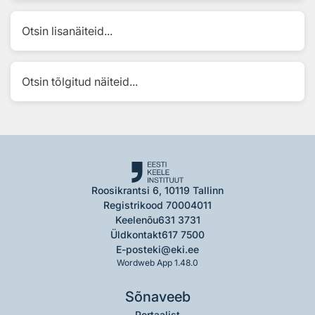
Otsin lisanäiteid...
Otsin tõlgitud näiteid...
Roosikrantsi 6, 10119 Tallinn
Registrikood 70004011
Keelenõu
631 3731
Üldkontakt
617 7500
E-post
eki@eki.ee
Wordweb App 1.48.0
Sõnaveeb
Portaalist