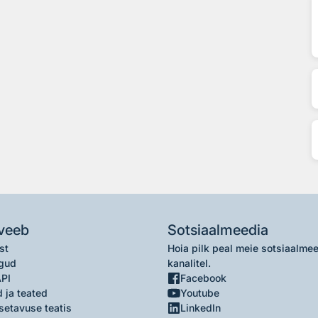
veeb
Sotsiaalmeedia
st
Hoia pilk peal meie sotsiaalme
gud
kanalitel.
API
Facebook
 ja teated
Youtube
setavuse teatis
LinkedIn