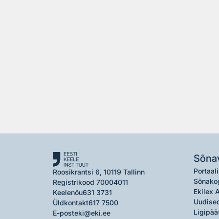
Sõna
Portaali
Roosikrantsi 6, 10119 Tallinn
Sõnako
Registrikood 70004011
Ekilex 
Keelenõu
631 3731
Uudised
Üldkontakt
617 7500
Ligipää
E-post
eki@eki.ee