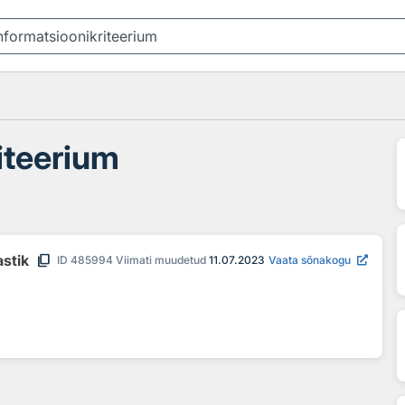
iteerium
content_copy
astik
ID
485994
Viimati muudetud
11.07.2023
Vaata sõnakogu