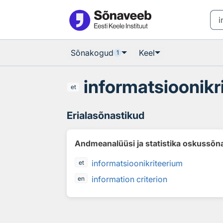
Otsingu juurde
Põhisisu juurde
Sõnakogud
Keel
1
informatsioonikr
et
Erialasõnastikud
Andmeanalüüsi ja statistika oskussõn
informatsioonikriteerium
et
information criterion
en