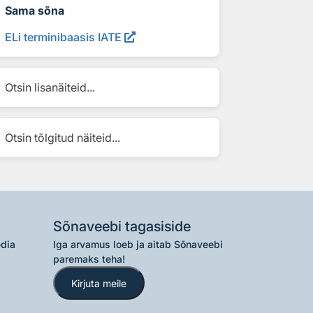
Sama sõna
ELi terminibaasis IATE
Otsin lisanäiteid...
Otsin tõlgitud näiteid...
Sõnaveebi tagasiside
edia
Iga arvamus loeb ja aitab Sõnaveebi
paremaks teha!
Kirjuta meile