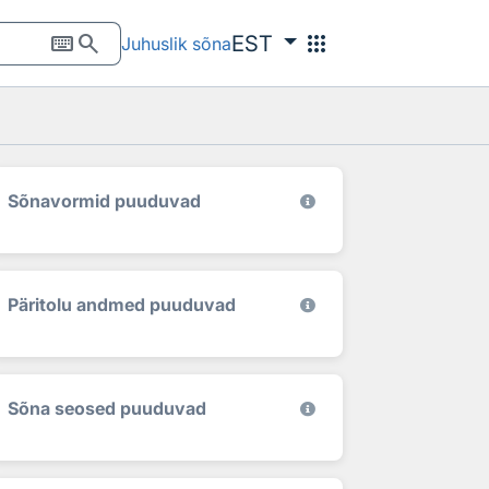
keyboard
search
apps
EST
Juhuslik sõna
Sõnavormid puuduvad
Päritolu andmed puuduvad
Sõna seosed puuduvad