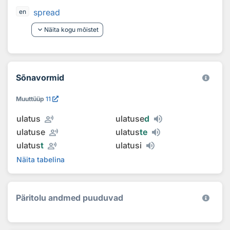
spread
en
keyboard_arrow_down
Näita kogu mõistet
Sõnavormid
Muuttüüp
11
record_voice_over
ulatus
ulatuse
d
record_voice_over
ulatuse
ulatus
te
record_voice_over
ulatus
t
ulatusi
Näita tabelina
Päritolu andmed puuduvad