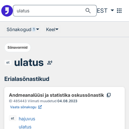
Otsingu juurde
Põhisisu juurde
search
apps
EST
Sõnakogud
Keel
1
Sõnavormid
ulatus
record_voice_over
et
Erialasõnastikud
content_copy
Andmeanalüüsi ja statistika oskussõnastik
ID
485443
Viimati muudetud
04.08.2023
Vaata sõnakogu
hajuvus
et
ulatus