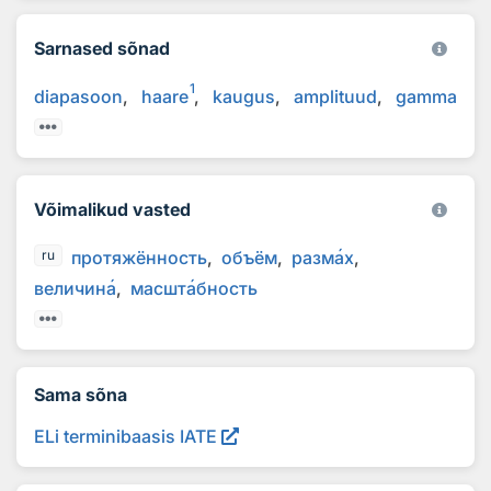
Sarnased sõnad
1
diapasoon
haare
kaugus
amplituud
gamma
Võimalikud vasted
протяжённость
объём
разм
а
х
ru
величин
а
масшт
а
бность
Sama sõna
ELi terminibaasis IATE