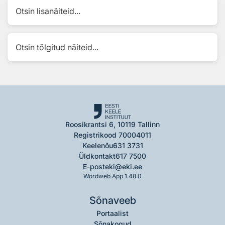
Otsin lisanäiteid...
Otsin tõlgitud näiteid...
Roosikrantsi 6, 10119 Tallinn
Registrikood 70004011
Keelenõu
631 3731
Üldkontakt
617 7500
E-post
eki@eki.ee
Wordweb App 1.48.0
Sõnaveeb
Portaalist
Sõnakogud