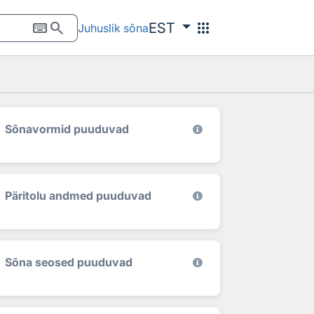
keyboard
search
apps
EST
Juhuslik sõna
Sõnavormid puuduvad
Päritolu andmed puuduvad
Sõna seosed puuduvad