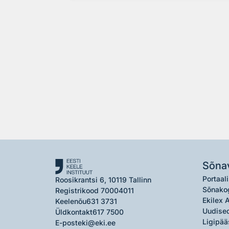
Sõna
Portaali
Roosikrantsi 6, 10119 Tallinn
Sõnako
Registrikood 70004011
Ekilex 
Keelenõu
631 3731
Uudised
Üldkontakt
617 7500
Ligipää
E-post
eki@eki.ee