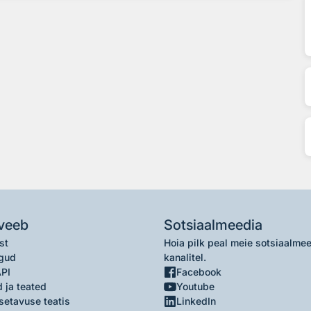
veeb
Sotsiaalmeedia
st
Hoia pilk peal meie sotsiaalme
gud
kanalitel.
API
Facebook
 ja teated
Youtube
setavuse teatis
LinkedIn