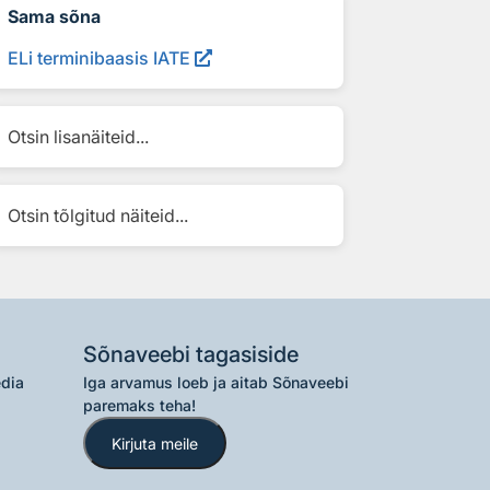
Sama sõna
ELi terminibaasis IATE
Otsin lisanäiteid...
Otsin tõlgitud näiteid...
Sõnaveebi tagasiside
edia
Iga arvamus loeb ja aitab Sõnaveebi
paremaks teha!
Kirjuta meile