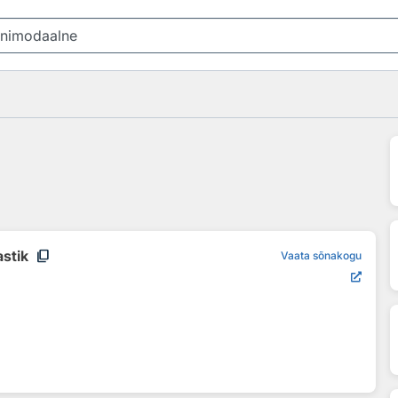
content_copy
astik
Vaata sõnakogu