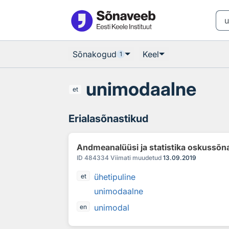
Otsingu juurde
Põhisisu juurde
Sõnakogud
Keel
1
unimodaalne
et
Erialasõnastikud
Andmeanalüüsi ja statistika oskussõn
ID
484334
Viimati muudetud
13.09.2019
ühetipuline
et
unimodaalne
unimodal
en