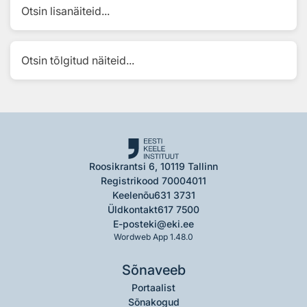
Otsin lisanäiteid...
Otsin tõlgitud näiteid...
Roosikrantsi 6, 10119 Tallinn
Registrikood 70004011
Keelenõu
631 3731
Üldkontakt
617 7500
E-post
eki@eki.ee
Wordweb App 1.48.0
Sõnaveeb
Portaalist
Sõnakogud