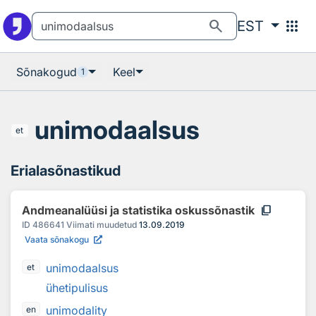
Otsingu juurde
Põhisisu juurde
search
apps
EST
Sõnakogud
Keel
1
unimodaalsus
et
Erialasõnastikud
content_copy
Andmeanalüüsi ja statistika oskussõnastik
ID
486641
Viimati muudetud
13.09.2019
Vaata sõnakogu
unimodaalsus
et
ühetipulisus
unimodality
en