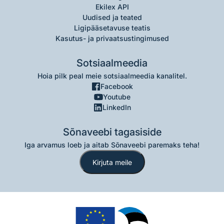
Ekilex API
Uudised ja teated
Ligipääsetavuse teatis
Kasutus- ja privaatsustingimused
Sotsiaalmeedia
Hoia pilk peal meie sotsiaalmeedia kanalitel.
Facebook
Youtube
LinkedIn
Sõnaveebi tagasiside
Iga arvamus loeb ja aitab Sõnaveebi paremaks teha!
Kirjuta meile