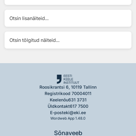
Otsin lisanäiteid...
Otsin tõlgitud näiteid...
Roosikrantsi 6, 10119 Tallinn
Registrikood 70004011
Keelenõu
631 3731
Üldkontakt
617 7500
E-post
eki@eki.ee
Wordweb App 1.48.0
Sõnaveeb