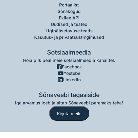
Portaalist
Sõnakogud
Ekilex API
Uudised ja teated
Ligipääsetavuse teatis
Kasutus- ja privaatsustingimused
Sotsiaalmeedia
Hoia pilk peal meie sotsiaalmeedia kanalitel.
Facebook
Youtube
LinkedIn
Sõnaveebi tagasiside
Iga arvamus loeb ja aitab Sõnaveebi paremaks teha!
Kirjuta meile