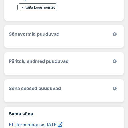
keyboard_arrow_down
Näita kogu mõistet
Sõnavormid puuduvad
Päritolu andmed puuduvad
Sõna seosed puuduvad
Sama sõna
ELi terminibaasis IATE