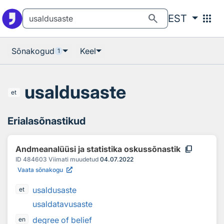
Otsingu juurde
Põhisisu juurde
search
apps
EST
Sõnakogud
Keel
1
usaldusaste
et
Erialasõnastikud
content_copy
Andmeanalüüsi ja statistika oskussõnastik
ID
484603
Viimati muudetud
04.07.2022
Vaata sõnakogu
usaldusaste
et
usaldatavusaste
degree of belief
en