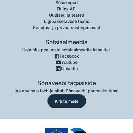
Sõnakogud
Ekilex API
Uudised ja teated
Ligipääsetavuse teatis
Kasutus- ja privaatsustingimused
Sotsiaalmeedia
Hoia pilk peal meie sotsiaalmeedia kanalitel.
Facebook
Youtube
LinkedIn
Sõnaveebi tagasiside
Iga arvamus loeb ja aitab Sõnaveebi paremaks teha!
Kirjuta meile