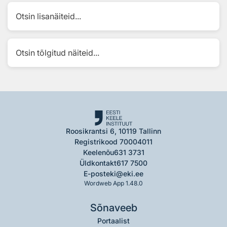
Otsin lisanäiteid...
Otsin tõlgitud näiteid...
Roosikrantsi 6, 10119 Tallinn
Registrikood 70004011
Keelenõu
631 3731
Üldkontakt
617 7500
E-post
eki@eki.ee
Wordweb App 1.48.0
Sõnaveeb
Portaalist