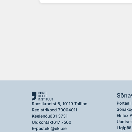
Sõna
Portaali
Roosikrantsi 6, 10119 Tallinn
Sõnako
Registrikood 70004011
Ekilex 
Keelenõu
631 3731
Uudised
Üldkontakt
617 7500
Ligipää
E-post
eki@eki.ee