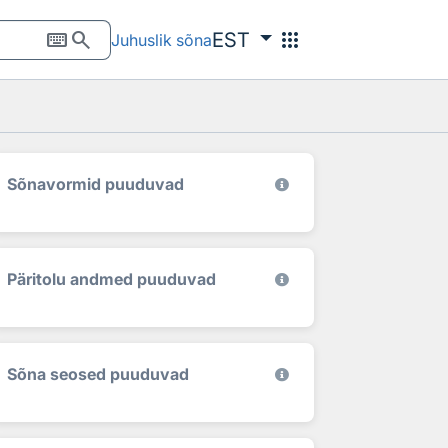
keyboard
search
apps
EST
Juhuslik sõna
Sõnavormid puuduvad
Päritolu andmed puuduvad
Sõna seosed puuduvad