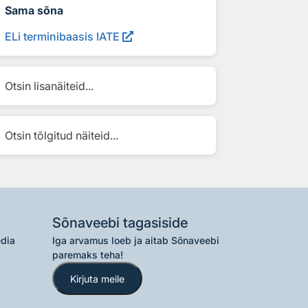
Sama sõna
ELi terminibaasis IATE
Otsin lisanäiteid...
Otsin tõlgitud näiteid...
Sõnaveebi tagasiside
edia
Iga arvamus loeb ja aitab Sõnaveebi
paremaks teha!
Kirjuta meile