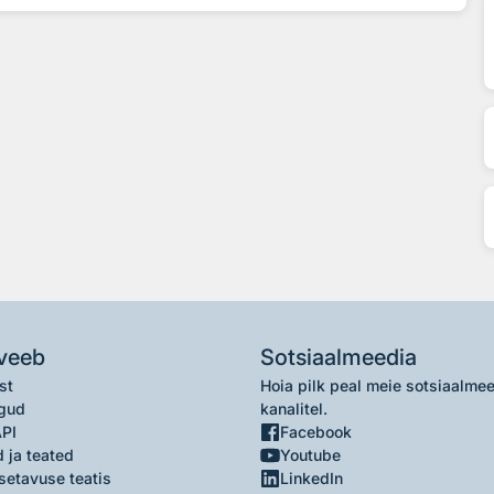
veeb
Sotsiaalmeedia
st
Hoia pilk peal meie sotsiaalme
gud
kanalitel.
API
Facebook
 ja teated
Youtube
setavuse teatis
LinkedIn