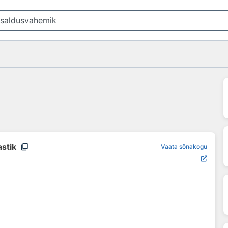
content_copy
astik
Vaata sõnakogu