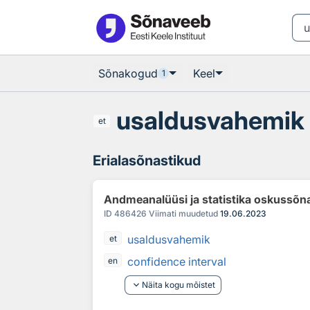
Otsingu juurde
Põhisisu juurde
Sõnakogud
Keel
1
usaldusvahemik
et
Erialasõnastikud
Andmeanalüüsi ja statistika oskussõn
ID
486426
Viimati muudetud
19.06.2023
usaldusvahemik
et
confidence interval
en
keyboard_arrow_down
Näita kogu mõistet