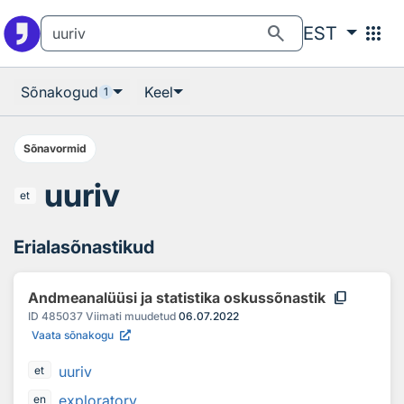
Otsingu juurde
Põhisisu juurde
search
apps
EST
Sõnakogud
Keel
1
Sõnavormid
uuriv
et
Erialasõnastikud
content_copy
Andmeanalüüsi ja statistika oskussõnastik
ID
485037
Viimati muudetud
06.07.2022
Vaata sõnakogu
uuriv
et
exploratory
en