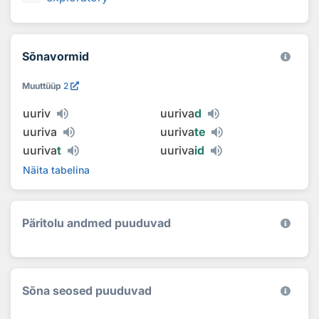
Sõnavormid
Muuttüüp
2
uuriv
uuriva
d
uuriva
uuriva
te
uuriva
t
uuriva
id
Näita tabelina
Päritolu andmed puuduvad
Sõna seosed puuduvad