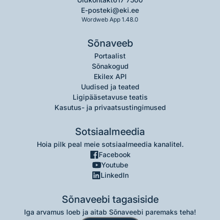
E-post
eki@eki.ee
Wordweb App 1.48.0
Sõnaveeb
Portaalist
Sõnakogud
Ekilex API
Uudised ja teated
Ligipääsetavuse teatis
Kasutus- ja privaatsustingimused
Sotsiaalmeedia
Hoia pilk peal meie sotsiaalmeedia kanalitel.
Facebook
Youtube
LinkedIn
Sõnaveebi tagasiside
Iga arvamus loeb ja aitab Sõnaveebi paremaks teha!