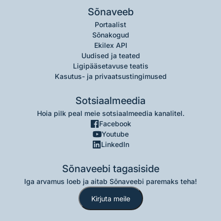
Sõnaveeb
Portaalist
Sõnakogud
Ekilex API
Uudised ja teated
Ligipääsetavuse teatis
Kasutus- ja privaatsustingimused
Sotsiaalmeedia
Hoia pilk peal meie sotsiaalmeedia kanalitel.
Facebook
Youtube
LinkedIn
Sõnaveebi tagasiside
Iga arvamus loeb ja aitab Sõnaveebi paremaks teha!
Kirjuta meile