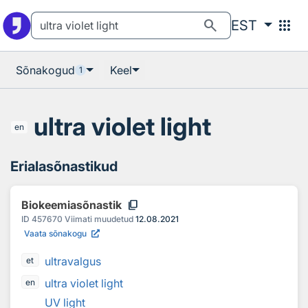
Otsingu juurde
Põhisisu juurde
search
apps
EST
Sõnakogud
Keel
1
ultra violet light
en
Erialasõnastikud
content_copy
Biokeemiasõnastik
ID
457670
Viimati muudetud
12.08.2021
Vaata sõnakogu
ultravalgus
et
ultra violet light
en
UV light