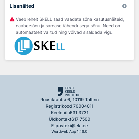
Lisanäited
Veebilehelt SkELL saad vaadata sõna kasutusnäiteid,
naabersõnu ja sarnase tähendusega sõnu. Need on
automaatselt valitud ning võivad sisaldada vigu.
Roosikrantsi 6, 10119 Tallinn
Registrikood 70004011
Keelenõu
631 3731
Üldkontakt
617 7500
E-post
eki@eki.ee
Wordweb App 1.48.0