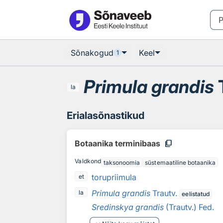
Otsingu juurde
Põhisisu juurde
Sõnakogud
Keel
1
Primula grandis
T
la
Erialasõnastikud
content_copy
Botaanika terminibaas
Valdkond
taksonoomia
süstemaatiline botaanika
torupriimula
et
Primula grandis
Trautv.
la
eelistatud
Sredinskya grandis
(Trautv.) Fed.