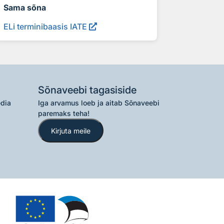
Sama sõna
ELi terminibaasis IATE
Sõnaveebi tagasiside
edia
Iga arvamus loeb ja aitab Sõnaveebi
paremaks teha!
Kirjuta meile