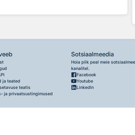
veeb
Sotsiaalmeedia
st
Hoia pilk peal meie sotsiaalme
gud
kanalitel.
API
Facebook
 ja teated
Youtube
setavuse teatis
LinkedIn
- ja privaatsustingimused