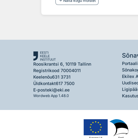
keyboard_arrow_down
Näita kogu mõistet
Sõna
Portaali
Roosikrantsi 6, 10119 Tallinn
Sõnako
Registrikood 70004011
Ekilex 
Keelenõu
631 3731
Uudised
Üldkontakt
617 7500
Ligipää
E-post
eki@eki.ee
Kasutus
Wordweb App 1.48.0