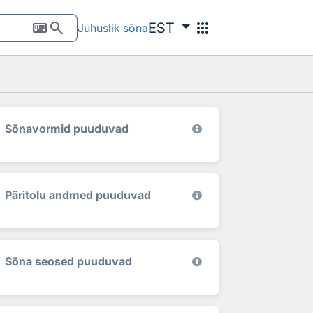
keyboard
search
apps
EST
Juhuslik sõna
Sõnavormid puuduvad
Päritolu andmed puuduvad
Sõna seosed puuduvad