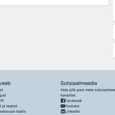
veeb
Sotsiaalmeedia
st
Hoia pilk peal meie sotsiaalme
gud
kanalitel.
API
Facebook
 ja teated
Youtube
setavuse teatis
LinkedIn