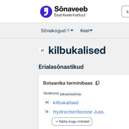
Otsingu juurde
Põhisisu juurde
Sõnakogud
Keel
1
kilbukalised
et
Erialasõnastikud
content_copy
Botaanika terminibaas
Valdkond
taksonoomia
kilbukalised
et
Hydrocharitaceae
Juss.
la
keyboard_arrow_down
Näita kogu mõistet