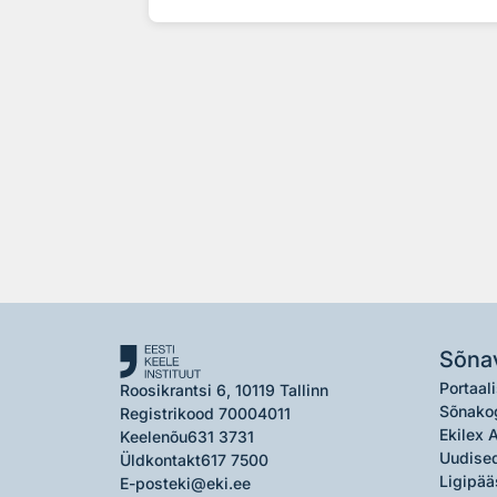
Sõna
Portaali
Roosikrantsi 6, 10119 Tallinn
Sõnako
Registrikood 70004011
Ekilex 
Keelenõu
631 3731
Uudised
Üldkontakt
617 7500
Ligipää
E-post
eki@eki.ee