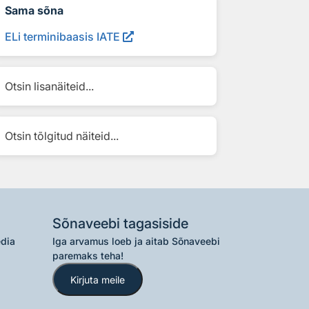
Sama sõna
ELi terminibaasis IATE
Otsin lisanäiteid...
Otsin tõlgitud näiteid...
Sõnaveebi tagasiside
edia
Iga arvamus loeb ja aitab Sõnaveebi
paremaks teha!
Kirjuta meile