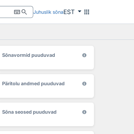
keyboard
search
apps
EST
Juhuslik sõna
Sõnavormid puuduvad
Päritolu andmed puuduvad
Sõna seosed puuduvad