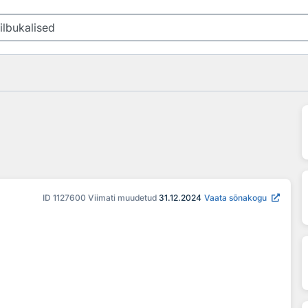
ID
1127600
Viimati muudetud
31.12.2024
Vaata sõnakogu