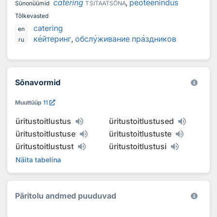
catering
,
peoteenindus
Sünonüümid
TSITAATSÕNA
Tõlkevasted
catering
en
к
е
йтеринг
,
обсл
у
живание пр
а
здников
ru
Sõnavormid
Muuttüüp
11
üritustoitlustus
üritustoitlustused
üritustoitlustuse
üritustoitlustuste
üritustoitlustust
üritustoitlustusi
Näita tabelina
Päritolu andmed puuduvad