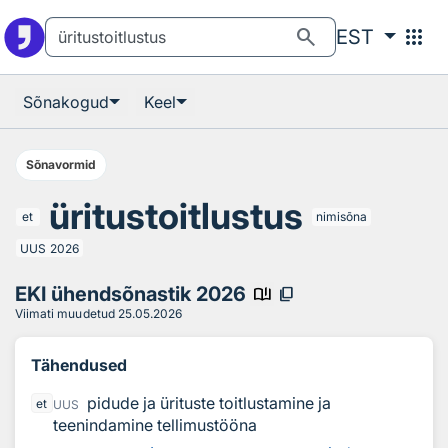
Otsingu juurde
Põhisisu juurde
search
apps
EST
Sõnakogud
Keel
Sõnavormid
üritustoitlustus
et
nimisõna
UUS
2026
EKI ühendsõnastik 2026
book_ribbon
content_copy
Viimati muudetud
25.05.2026
Tähendused
pidude ja ürituste toitlustamine ja
et
UUS
teenindamine tellimustööna