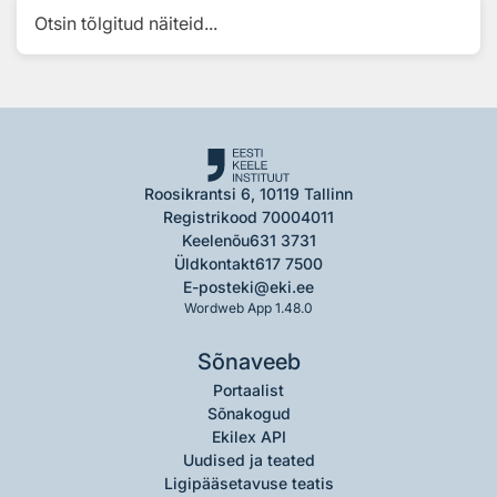
Otsin tõlgitud näiteid...
Roosikrantsi 6, 10119 Tallinn
Registrikood 70004011
Keelenõu
631 3731
Üldkontakt
617 7500
E-post
eki@eki.ee
Wordweb App 1.48.0
Sõnaveeb
Portaalist
Sõnakogud
Ekilex API
Uudised ja teated
Ligipääsetavuse teatis