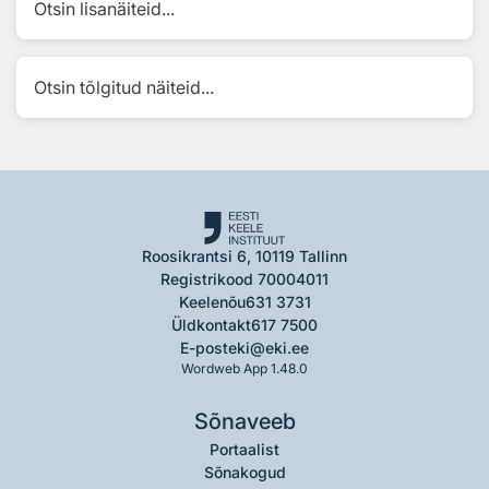
Otsin lisanäiteid...
Otsin tõlgitud näiteid...
Roosikrantsi 6, 10119 Tallinn
Registrikood 70004011
Keelenõu
631 3731
Üldkontakt
617 7500
E-post
eki@eki.ee
Wordweb App 1.48.0
Sõnaveeb
Portaalist
Sõnakogud