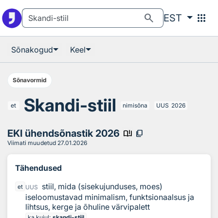
Otsingu juurde
Põhisisu juurde
search
apps
EST
Sõnakogud
Keel
Sõnavormid
Skandi-stiil
et
nimisõna
UUS
2026
EKI ühendsõnastik 2026
book_ribbon
content_copy
Viimati muudetud
27.01.2026
Tähendused
stiil, mida (sisekujunduses, moes)
et
UUS
iseloomustavad minimalism, funktsionaalsus ja
lihtsus, kerge ja õhuline värvipalett
ka kujul:
skandi-stiil