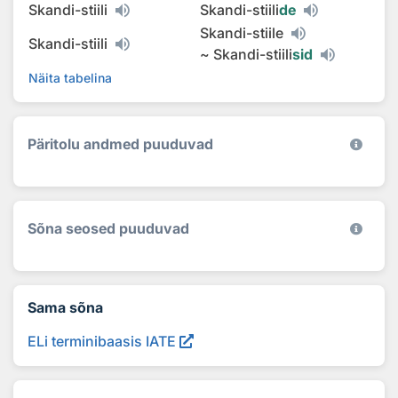
Skandi-stiili
Skandi-stiili
de
Skandi-stiile
Skandi-stiili
~
Skandi-stiili
sid
Näita tabelina
Päritolu andmed puuduvad
Sõna seosed puuduvad
Sama sõna
ELi terminibaasis IATE