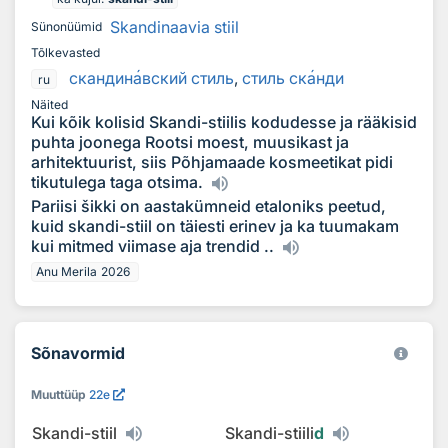
Skandinaavia stiil
Sünonüümid
Tõlkevasted
скандин
а
вский стиль
,
стиль ск
а
нди
ru
Näited
Kui kõik kolisid Skandi-stiilis kodudesse ja rääkisid
puhta joonega Rootsi moest, muusikast ja
arhitektuurist, siis Põhjamaade kosmeetikat pidi
tikutulega taga otsima.
Pariisi šikki on aastakümneid etaloniks peetud,
kuid skandi-stiil on täiesti erinev ja ka tuumakam
kui mitmed viimase aja trendid ..
Anu Merila 2026
Sõnavormid
Muuttüüp
22e
Skandi-stiil
Skandi-stiili
d