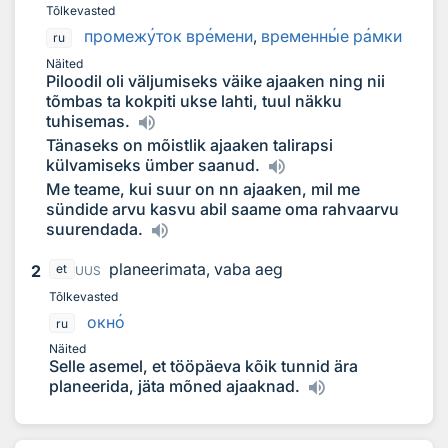
Tõlkevasted
промеж
у
ток вр
е
мени
,
временн
ы
е р
а
мки
ru
Näited
Piloodil oli väljumiseks väike ajaaken ning nii
tõmbas ta kokpiti ukse lahti, tuul näkku
tuhisemas.
Tänaseks on mõistlik ajaaken talirapsi
külvamiseks ümber saanud.
Me teame, kui suur on nn ajaaken, mil me
sündide arvu kasvu abil saame oma rahvaarvu
suurendada.
planeerimata, vaba aeg
2
et
UUS
Tõlkevasted
окн
о
ru
Näited
Selle asemel, et tööpäeva kõik tunnid ära
planeerida, jäta mõned ajaaknad.