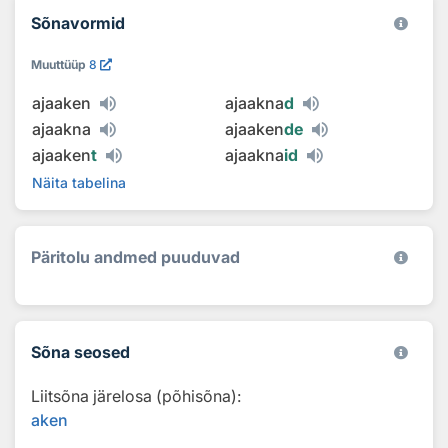
Sõnavormid
Muuttüüp
8
ajaaken
ajaakna
d
ajaakna
ajaaken
de
ajaaken
t
ajaakna
id
Näita tabelina
Päritolu andmed puuduvad
Sõna seosed
Liitsõna järelosa (põhisõna):
aken