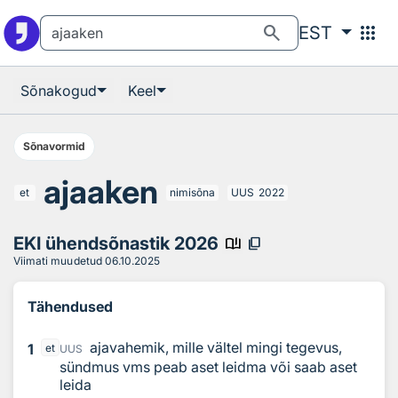
Otsingu juurde
Põhisisu juurde
search
apps
EST
Sõnakogud
Keel
Sõnavormid
ajaaken
et
nimisõna
UUS
2022
EKI ühendsõnastik 2026
book_ribbon
content_copy
Viimati muudetud
06.10.2025
Tähendused
ajavahemik, mille vältel mingi tegevus,
1
et
UUS
sündmus vms peab aset leidma või saab aset
leida