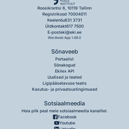
Roosikrantsi 6, 10119 Tallinn
Registrikood 70004011
Keelenõu
631 3731
Üldkontakt
617 7500
E-post
eki@eki.ee
Wordweb App 1.48.0
Sõnaveeb
Portaalist
Sõnakogud
Ekilex API
Uudised ja teated
Ligipääsetavuse teatis
Kasutus- ja privaatsustingimused
Sotsiaalmeedia
Hoia pilk peal meie sotsiaalmeedia kanalitel.
Facebook
Youtube
LinkedIn