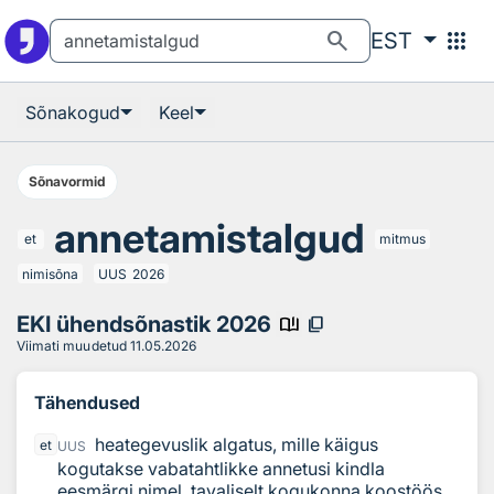
Otsingu juurde
Põhisisu juurde
search
apps
EST
Sõnakogud
Keel
Sõnavormid
annetamistalgud
et
mitmus
nimisõna
UUS
2026
EKI ühendsõnastik 2026
book_ribbon
content_copy
Viimati muudetud
11.05.2026
Tähendused
heategevuslik algatus, mille käigus
et
UUS
kogutakse vabatahtlikke annetusi kindla
eesmärgi nimel, tavaliselt kogukonna koostöös