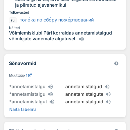
ja piiratud ajavahemikul
Tõlkevasted
тол
о
ка по сб
о
ру пож
е
ртвований
ru
Näited
Võimlemisklubi Pärl korraldas annetamistalgud
võimlejate vanemate algatusel.
Sõnavormid
Muuttüüp
1
*
annetamistalgu
annetamistalgud
*
annetamistalgu
annetamistalgute
*
annetamistalgut
annetamistalguid
Näita tabelina