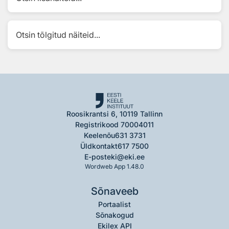
Otsin tõlgitud näiteid...
Roosikrantsi 6, 10119 Tallinn
Registrikood 70004011
Keelenõu
631 3731
Üldkontakt
617 7500
E-post
eki@eki.ee
Wordweb App 1.48.0
Sõnaveeb
Portaalist
Sõnakogud
Ekilex API