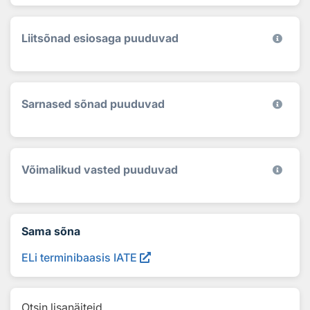
Liitsõnad esiosaga puuduvad
Sarnased sõnad puuduvad
Võimalikud vasted puuduvad
Sama sõna
ELi terminibaasis IATE
Otsin lisanäiteid...