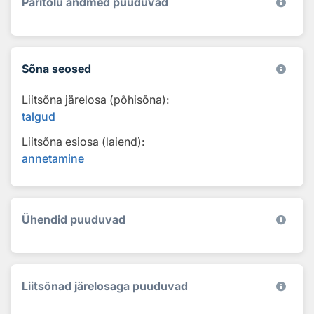
Päritolu andmed puuduvad
Sõna seosed
Liitsõna järelosa (põhisõna):
talgud
Liitsõna esiosa (laiend):
annetamine
Ühendid puuduvad
Liitsõnad järelosaga puuduvad