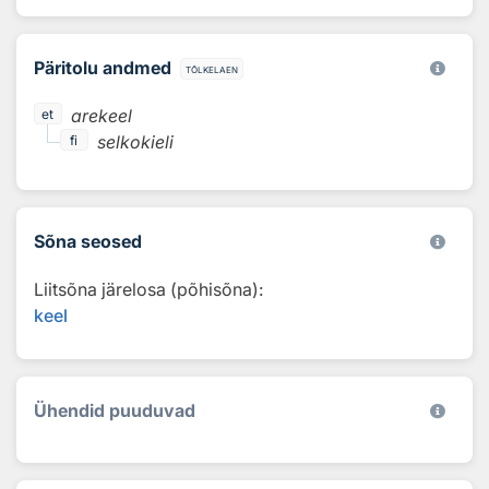
Päritolu andmed
tõlkelaen
arekeel
et
selkokieli
fi
Sõna seosed
Liitsõna järelosa (põhisõna):
keel
Ühendid puuduvad