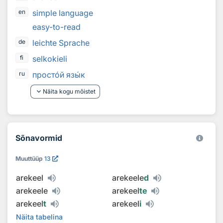
simple language
en
easy-to-read
leichte Sprache
de
selkokieli
fi
прост
о
й яз
ы
к
ru
keyboard_arrow_down
Näita kogu mõistet
Sõnavormid
Muuttüüp
13
arekeel
arekeele
d
arekeele
arekeel
te
arekeel
t
arekeel
i
Näita tabelina