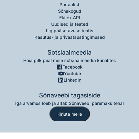
Portaalist
Sõnakogud
Ekilex API
Uudised ja teated
Ligipääsetavuse teatis
Kasutus- ja privaatsustingimused
Sotsiaalmeedia
Hoia pilk peal meie sotsiaalmeedia kanalitel.
Facebook
Youtube
LinkedIn
Sõnaveebi tagasiside
Iga arvamus loeb ja aitab Sõnaveebi paremaks teha!
Kirjuta meile