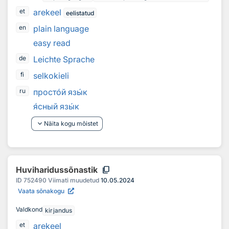
arekeel
et
eelistatud
plain language
en
easy read
Leichte Sprache
de
selkokieli
fi
прост
о
й яз
ы
к
ru
я
сный яз
ы
к
keyboard_arrow_down
Näita kogu mõistet
content_copy
Huviharidussõnastik
ID
752490
Viimati muudetud
10.05.2024
Vaata sõnakogu
Valdkond
kirjandus
arekeel
et