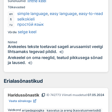
lihtne keel
Sünonüümid
Tõlkevasted
simple language
,
easy language
,
easy-to-read
en
selkokieli
fi
прост
о
й яз
ы
к
ru
selge keel
Võrdle
Näited
Arekeeles tekste toetavad sageli arusaamist veelgi
lihtsamaks tegevad pildid.
Arekeelel on oma reeglid, teatud pikkusega sõnad
ja laused.
Erialasõnastikud
content_copy
Haridussõnastik
ID
742773
Viimati muudetud
07.05.2024
Vaata sõnakogu
Valdkond
eripedagoogika
kasvatus ja areng (kasvatusmeetodid)