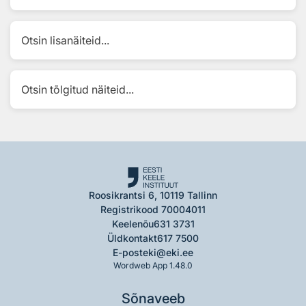
Otsin lisanäiteid...
Otsin tõlgitud näiteid...
Roosikrantsi 6, 10119 Tallinn
Registrikood 70004011
Keelenõu
631 3731
Üldkontakt
617 7500
E-post
eki@eki.ee
Wordweb App 1.48.0
Sõnaveeb