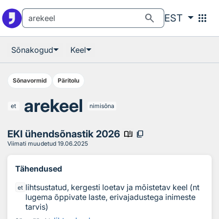
Otsingu juurde
Põhisisu juurde
search
apps
EST
Sõnakogud
Keel
Sõnavormid
Päritolu
arekeel
et
nimisõna
EKI ühendsõnastik 2026
book_ribbon
content_copy
Viimati muudetud
19.06.2025
Tähendused
lihtsustatud, kergesti loetav ja mõistetav keel (nt
et
lugema õppivate laste, erivajadustega inimeste
tarvis)