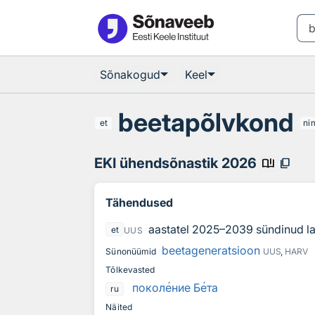
Otsingu juurde
Põhisisu juurde
Sõnakogud
Keel
beetapõlvkond
et
ni
EKI ühendsõnastik 2026
book_ribbon
content_copy
Tähendused
aastatel 2025–2039 sündinud l
et
UUS
beetageneratsioon
Sünonüümid
UUS
,
HARV
Tõlkevasted
покол
е
ние Б
е
та
ru
Näited