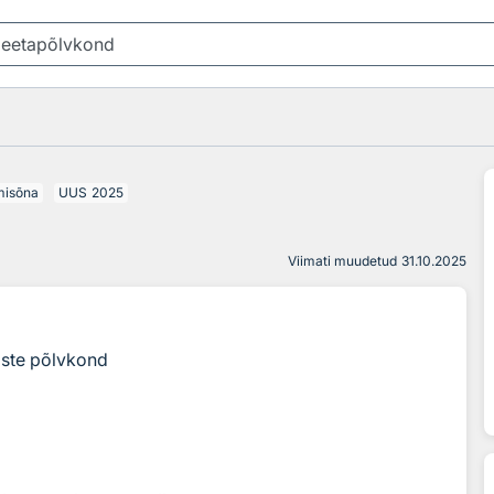
misõna
UUS
2025
Viimati muudetud
31.10.2025
aste põlvkond