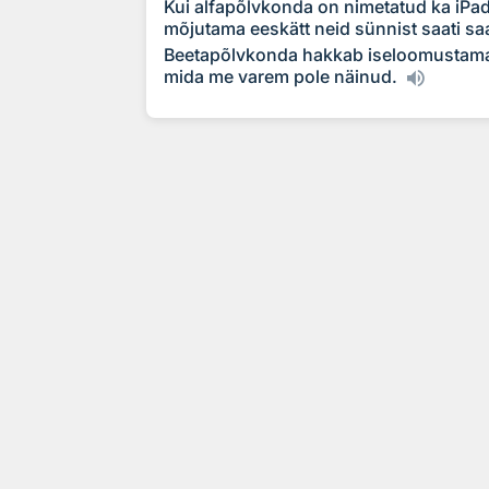
Kui alfapõlvkonda on nimetatud ka iPad
mõjutama eeskätt neid sünnist saati sa
Beetapõlvkonda hakkab iseloomustama t
mida me varem pole näinud.