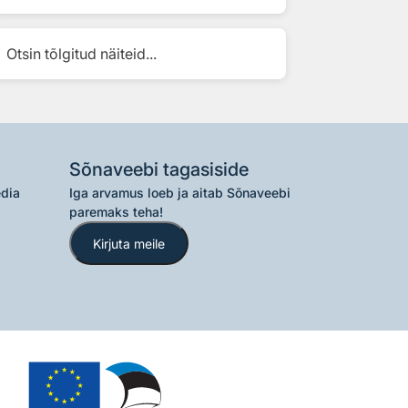
Otsin tõlgitud näiteid...
Sõnaveebi tagasiside
edia
Iga arvamus loeb ja aitab Sõnaveebi
paremaks teha!
Kirjuta meile