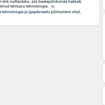
i ehk nutilasteks, siis beetapõlvkonda hakkab
atnud tehisaru-tehnoloogia.
ehnoloogia ja igapäevaelu põimumine viisil,