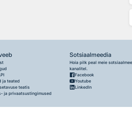
veeb
Sotsiaalmeedia
st
Hoia pilk peal meie sotsiaalme
gud
kanalitel.
API
Facebook
 ja teated
Youtube
setavuse teatis
LinkedIn
- ja privaatsustingimused