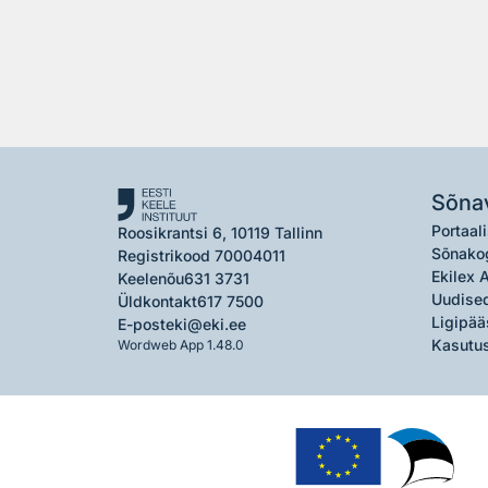
Sõna
Portaali
Roosikrantsi 6, 10119 Tallinn
Sõnako
Registrikood 70004011
Ekilex 
Keelenõu
631 3731
Uudised
Üldkontakt
617 7500
Ligipää
E-post
eki@eki.ee
Kasutus
Wordweb App 1.48.0