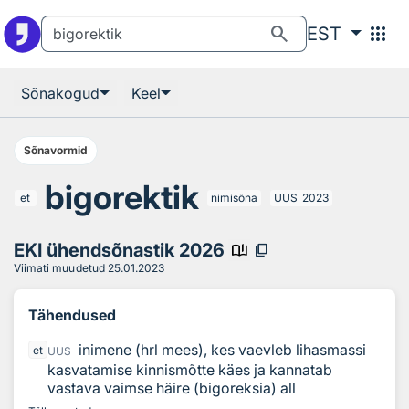
Otsingu juurde
Põhisisu juurde
search
apps
EST
Sõnakogud
Keel
Sõnavormid
bigorektik
et
nimisõna
UUS
2023
EKI ühendsõnastik 2026
book_ribbon
content_copy
Viimati muudetud
25.01.2023
Tähendused
inimene (hrl mees), kes vaevleb lihasmassi
et
UUS
kasvatamise kinnismõtte käes ja kannatab
vastava vaimse häire (bigoreksia) all