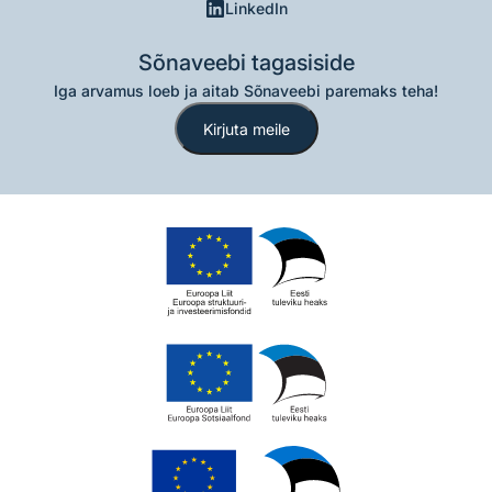
LinkedIn
Sõnaveebi tagasiside
Iga arvamus loeb ja aitab Sõnaveebi paremaks teha!
Kirjuta meile