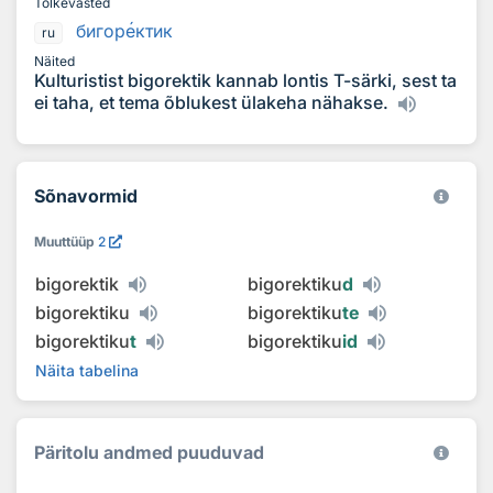
Tõlkevasted
бигор
е
ктик
ru
Näited
Kulturistist bigorektik kannab lontis T-särki, sest ta
ei taha, et tema õblukest ülakeha nähakse.
Sõnavormid
Muuttüüp
2
bigorektik
bigorektiku
d
bigorektiku
bigorektiku
te
bigorektiku
t
bigorektiku
id
Näita tabelina
Päritolu andmed puuduvad