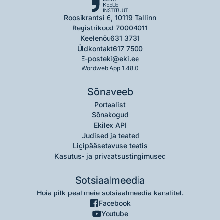
Roosikrantsi 6, 10119 Tallinn
Registrikood 70004011
Keelenõu
631 3731
Üldkontakt
617 7500
E-post
eki@eki.ee
Wordweb App 1.48.0
Sõnaveeb
Portaalist
Sõnakogud
Ekilex API
Uudised ja teated
Ligipääsetavuse teatis
Kasutus- ja privaatsustingimused
Sotsiaalmeedia
Hoia pilk peal meie sotsiaalmeedia kanalitel.
Facebook
Youtube