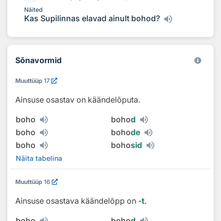
Näited
Kas Supilinnas elavad ainult bohod?
Sõnavormid
Muuttüüp
17
Ainsuse osastav on käändelõputa.
boho
boho
d
boho
boho
de
boho
boho
sid
Näita tabelina
Muuttüüp
16
Ainsuse osastava käändelõpp on
‑t
.
boho
boho
d