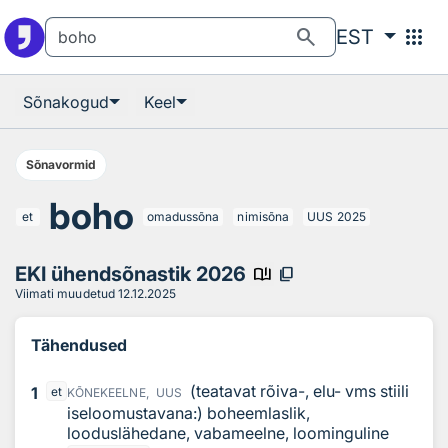
Otsingu juurde
Põhisisu juurde
search
apps
EST
Sõnakogud
Keel
Sõnavormid
boho
et
omadussõna
nimisõna
UUS
2025
EKI ühendsõnastik 2026
book_ribbon
content_copy
Viimati muudetud
12.12.2025
Tähendused
(teatavat rõiva-, elu- vms stiili
1
et
KÕNEKEELNE,
UUS
iseloomustavana:) boheemlaslik,
looduslähedane, vabameelne, loominguline