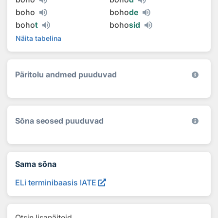
boho
boho
de
boho
t
boho
sid
Näita tabelina
Päritolu andmed puuduvad
Sõna seosed puuduvad
Sama sõna
ELi terminibaasis IATE
Otsin lisanäiteid...