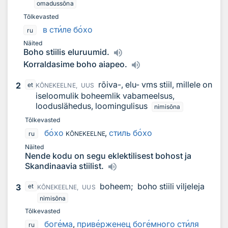
omadussõna
Tõlkevasted
в ст
и
ле б
о
хо
ru
Näited
Boho stiilis eluruumid.
Korraldasime boho aiapeo.
rõiva-, elu- vms stiil, millele on
2
et
KÕNEKEELNE,
UUS
iseloomulik boheemlik vabameelsus,
looduslähedus, loomingulisus
nimisõna
Tõlkevasted
б
о
хо
,
стиль б
о
хо
ru
KÕNEKEELNE
Näited
Nende kodu on segu eklektilisest bohost ja
Skandinaavia stiilist.
boheem;
boho stiili viljeleja
3
et
KÕNEKEELNE,
UUS
nimisõna
Tõlkevasted
бог
е
ма
,
прив
е
рженец бог
е
много ст
и
ля
ru