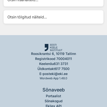
Otsin tõlgitud näiteid...
Roosikrantsi 6, 10119 Tallinn
Registrikood 70004011
Keelenõu
631 3731
Üldkontakt
617 7500
E-post
eki@eki.ee
Wordweb App 1.48.0
Sõnaveeb
Portaalist
Sõnakogud
Ekilex API