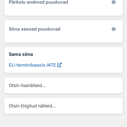
Päritolu andmed puuduvad
Sõna seosed puuduvad
Sama sõna
ELi terminibaasis IATE
Otsin lisanäiteid...
Otsin tõlgitud näiteid...