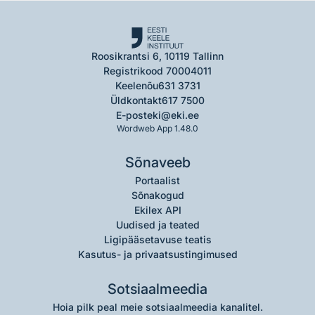
Roosikrantsi 6, 10119 Tallinn
Registrikood 70004011
Keelenõu
631 3731
Üldkontakt
617 7500
E-post
eki@eki.ee
Wordweb App 1.48.0
Sõnaveeb
Portaalist
Sõnakogud
Ekilex API
Uudised ja teated
Ligipääsetavuse teatis
Kasutus- ja privaatsustingimused
Sotsiaalmeedia
Hoia pilk peal meie sotsiaalmeedia kanalitel.