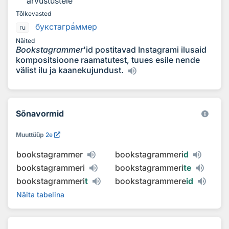
arvustustele
Tõlkevasted
букстагр
а
ммер
ru
Näited
Bookstagrammer
'id postitavad Instagrami ilusaid
kompositsioone raamatutest, tuues esile nende
välist ilu ja kaanekujundust.
Sõnavormid
Muuttüüp
2e
bookstagrammer
bookstagrammeri
d
bookstagrammeri
bookstagrammeri
te
bookstagrammeri
t
bookstagrammere
id
Näita tabelina