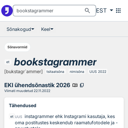
Otsingu juurde
Põhisisu juurde
search
apps
EST
Sõnakogud
Keel
Sõnavormid
bookstagrammer
et
[bukstagr`ammer]
tsitaatsõna
nimisõna
UUS
2022
EKI ühendsõnastik 2026
book_ribbon
content_copy
Viimati muudetud
22.11.2022
Tähendused
instagrammer ehk Instagrami kasutaja, kes
et
UUS
oma postitustes keskendub raamatufotodele ja -