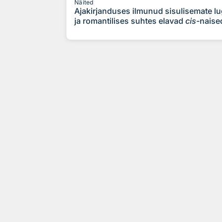
Näited
Ajakirjanduses ilmunud sisulisemate 
ja romantilises suhtes elavad
cis
-naise