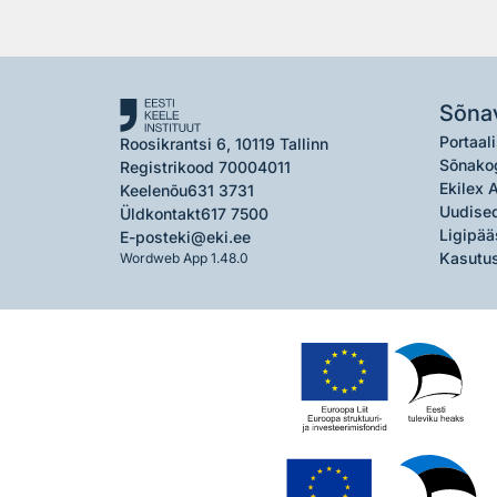
Sõna
Portaali
Roosikrantsi 6, 10119 Tallinn
Sõnako
Registrikood 70004011
Ekilex 
Keelenõu
631 3731
Uudised
Üldkontakt
617 7500
Ligipää
E-post
eki@eki.ee
Kasutus
Wordweb App 1.48.0