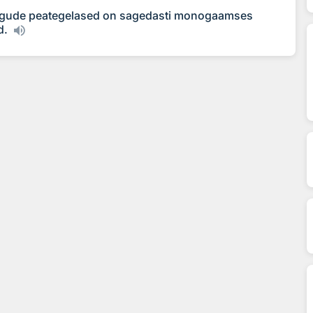
lugude peategelased on sagedasti monogaamses
d.