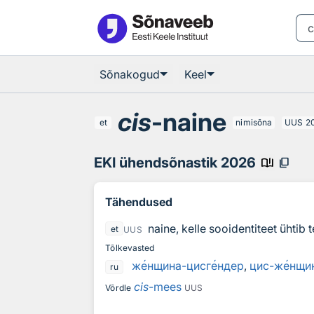
Otsingu juurde
Põhisisu juurde
Sõnakogud
Keel
cis
-naine
et
nimisõna
UUS
2
EKI ühendsõnastik 2026
book_ribbon
content_copy
Tähendused
naine, kelle sooidentiteet ühti
et
UUS
Tõlkevasted
ж
е
нщина-цисг
е
ндер
,
цис-ж
е
нщи
ru
cis
-mees
Võrdle
UUS