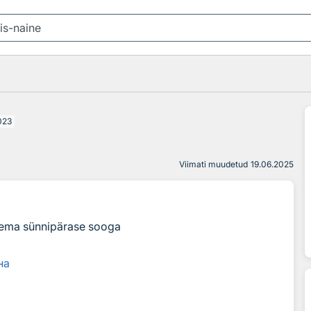
023
Viimati muudetud
19.06.2025
b tema sünnipärase sooga
на