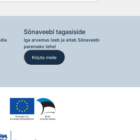
Sõnaveebi tagasiside
edia
Iga arvamus loeb ja aitab Sõnaveebi
paremaks teha!
Kirjuta meile