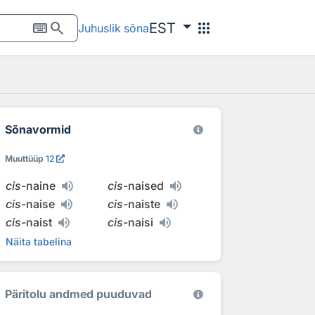
keyboard
search
apps
EST
Juhuslik sõna
Sõnavormid
Muuttüüp
12
cis
-naine
cis
-naised
cis
-naise
cis
-naiste
cis
-naist
cis
-naisi
Näita tabelina
Päritolu andmed puuduvad