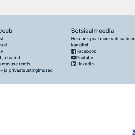
veeb
Sotsiaalmeedia
st
Hoia pilk peal meie sotsiaalme
gud
kanalitel.
API
Facebook
 ja teated
Youtube
setavuse teatis
LinkedIn
- ja privaatsustingimused