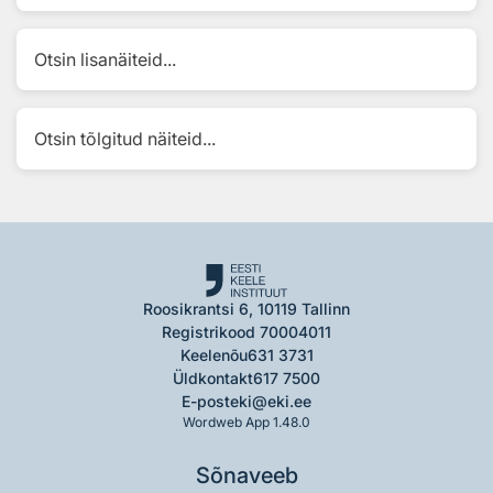
Otsin lisanäiteid...
Otsin tõlgitud näiteid...
Roosikrantsi 6, 10119 Tallinn
Registrikood 70004011
Keelenõu
631 3731
Üldkontakt
617 7500
E-post
eki@eki.ee
Wordweb App 1.48.0
Sõnaveeb