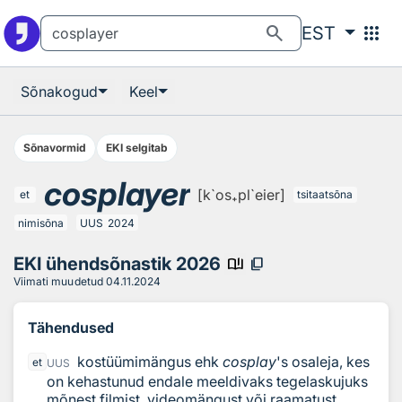
Otsingu juurde
Põhisisu juurde
search
apps
EST
Sõnakogud
Keel
Sõnavormid
EKI selgitab
cosplayer
[k`os₊pl`eier]
et
tsitaatsõna
nimisõna
UUS
2024
EKI ühendsõnastik 2026
book_ribbon
content_copy
Viimati muudetud
04.11.2024
Tähendused
kostüümimängus ehk
cosplay
's osaleja, kes
et
UUS
on kehastunud endale meeldivaks tegelaskujuks
mõnest filmist, videomängust või raamatust