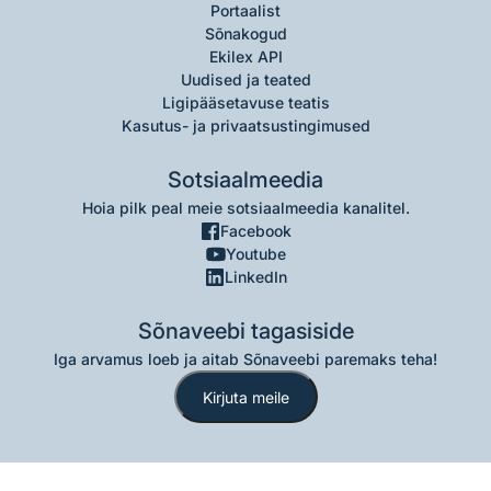
Portaalist
Sõnakogud
Ekilex API
Uudised ja teated
Ligipääsetavuse teatis
Kasutus- ja privaatsustingimused
Sotsiaalmeedia
Hoia pilk peal meie sotsiaalmeedia kanalitel.
Facebook
Youtube
LinkedIn
Sõnaveebi tagasiside
Iga arvamus loeb ja aitab Sõnaveebi paremaks teha!
Kirjuta meile