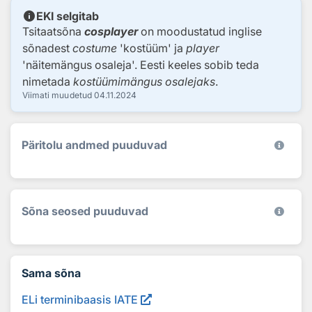
info
EKI selgitab
Tsitaatsõna
cosplayer
on moodustatud inglise
sõnadest
c
ostume
'kostüüm' ja
player
'näitemängus osaleja'. Eesti keeles sobib teda
nimetada
kostüümimängus osalejaks
.
Viimati muudetud
04.11.2024
Päritolu andmed puuduvad
Sõna seosed puuduvad
Sama sõna
ELi terminibaasis IATE