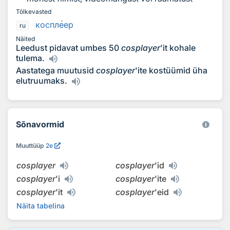
Tõlkevasted
коспл
е
ер
ru
Näited
Leedust pidavat umbes 50
cosplayer
'it kohale
tulema.
Aastatega muutusid
cosplayer
'ite kostüümid üha
elutruumaks.
Sõnavormid
Muuttüüp
2e
cosplayer
cosplayer
'id
cosplayer
'i
cosplayer
'ite
cosplayer
'it
cosplayer
'eid
Näita tabelina